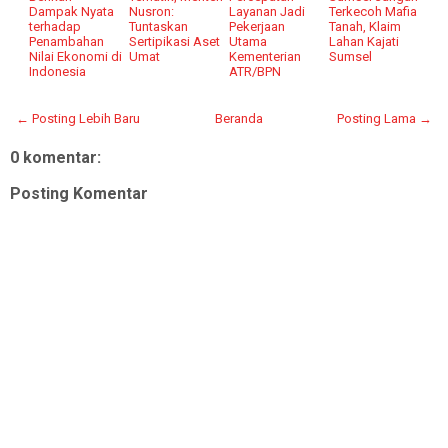
Dampak Nyata
Nusron:
Layanan Jadi
Terkecoh Mafia
terhadap
Tuntaskan
Pekerjaan
Tanah, Klaim
Penambahan
Sertipikasi Aset
Utama
Lahan Kajati
Nilai Ekonomi di
Umat
Kementerian
Sumsel
Indonesia
ATR/BPN
← Posting Lebih Baru
Beranda
Posting Lama →
0 komentar:
Posting Komentar