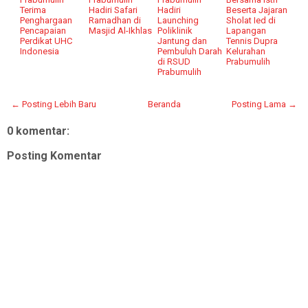
Terima
Hadiri Safari
Hadiri
Beserta Jajaran
Penghargaan
Ramadhan di
Launching
Sholat Ied di
Pencapaian
Masjid Al-Ikhlas
Poliklinik
Lapangan
Perdikat UHC
Jantung dan
Tennis Dupra
Indonesia
Pembuluh Darah
Kelurahan
di RSUD
Prabumulih
Prabumulih
← Posting Lebih Baru
Beranda
Posting Lama →
0 komentar:
Posting Komentar