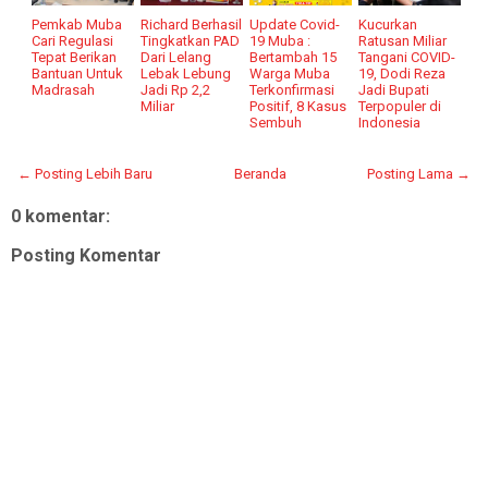
Pemkab Muba
Richard Berhasil
Update Covid-
Kucurkan
Cari Regulasi
Tingkatkan PAD
19 Muba :
Ratusan Miliar
Tepat Berikan
Dari Lelang
Bertambah 15
Tangani COVID-
Bantuan Untuk
Lebak Lebung
Warga Muba
19, Dodi Reza
Madrasah
Jadi Rp 2,2
Terkonfirmasi
Jadi Bupati
Miliar
Positif, 8 Kasus
Terpopuler di
Sembuh
Indonesia
← Posting Lebih Baru
Beranda
Posting Lama →
0 komentar:
Posting Komentar