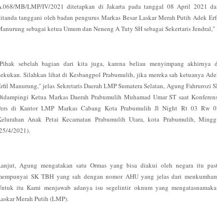
A.068/MB/LMP/IV/2021 ditetapkan di Jakarta pada tanggal 08 April 2021 da
itanda tanggani oleh badan pengurus Markas Besar Laskar Merah Putih Adek Erf
anurung sebagai ketua Umum dan Neneng A Tuty SH sebagai Sekertaris Jendral,"
"Pihak sebelah bagian dari kita juga, karena beliau menyimpang akhirnya d
ekukan. Silahkan lihat di Kesbangpol Prabumulih, jika mereka sah ketuanya Ad
rfil Manurung," jelas Sekretaris Daerah LMP Sumatera Selatan, Agung Fahrurozi 
Didampingi Ketua Markas Daerah Prabumulih Muhamad Umar ST saat Konferens
Pers di Kantor LMP Markas Cabang Kota Prabumulih Jl Night Rt 03 Rw 0
Kelurahan Anak Petai Kecamatan Prabumulih Utara, kota Prabumulih, Mingg
25/4/2021).
Lanjut, Agung mengatakan satu Ormas yang bisa diakui oleh negara itu past
mempunyai SK TBH yang sah dengan nomor AHU yang jelas dari menkumham
Untuk itu Kami menjawab adanya isu segelintir oknum yang mengatasnamaka
Laskar Merah Putih (LMP).