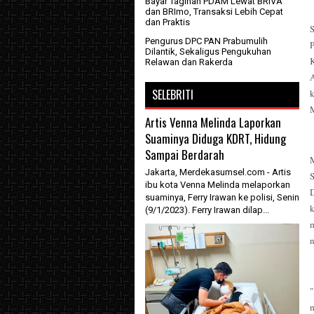
Bayar Tagihan PDAM Lewat BRIVA
dan BRImo, Transaksi Lebih Cepat
dan Praktis
Pengurus DPC PAN Prabumulih
P
Dilantik, Sekaligus Pengukuhan
Relawan dan Rakerda
A
SELEBRITI
M
Artis Venna Melinda Laporkan
Suaminya Diduga KDRT, Hidung
Sampai Berdarah
M
Jakarta, Merdekasumsel.com - Artis
ibu kota Venna Melinda melaporkan
suaminya, Ferry Irawan ke polisi, Senin
k
(9/1/2023). Ferry Irawan dilap...
m
n