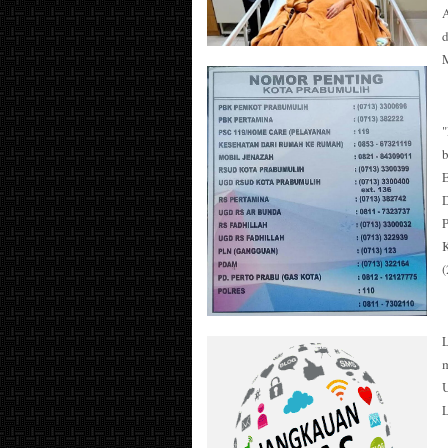
d
M
b
E
(