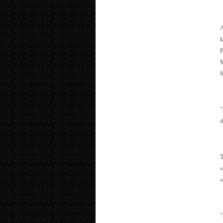
"
d
s
s