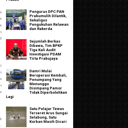
a
Pengurus DPC PAN
Prabumulih Dilantik,
at
Sekaligus
Pengukuhan Relawan
u
dan Rakerda
us
l
Sejumlah Berkas
Dibawa, Tim BPKP
Tiga Kali Audit
Investigasi PDAM
Tirta Prabujaya
zi
Damri Mulai
s
Beroperasi Kembali,
a
Penumpang Yang
Menunggu
us
Disimpang Pamor
tu
Tidak Diperbolehkan
Lagi
Satu Pelajar Tewas
Terseret Arus Sungai
Selabung, Satu
h
Korban Masih Dicari
: