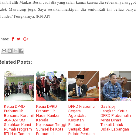
iambil alih Markas Besar. Jadi dia yang salah kamar karena dia sebenarnya anggo
Adek Manurung juga. Saya sesalkan,meskipun dia senior.Kali ini beliau banya
lunder," Pungkasnya. (Rl/FAP)
Share:
Related Posts:
Ketua DPRD
Ketua DPRD
DPRD Prabumulih
Gas Elpiji
Prabumulih
Prabumulih
Segera
Langkah, Ketua
Bersama Koramil
Hadiri Kunker
Agendakan
DPRD Prabumulih
404-02/PBM
Kepala
Kegiatan
Minta Dinas
Serahkan Kunci
Kejaksaan Tinggi
Paripurna
Terkait Untuk
Rumah Program
Sumsel ke Kota
Sertijab dan
Sidak Lapangan
RTLH di Taman
Prabumulih
Pidato Perdana