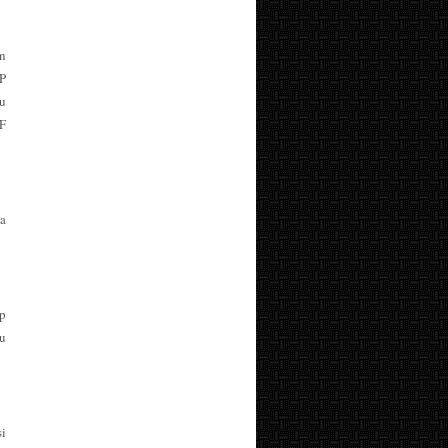
n
P
u
F
ba
p
tu
i