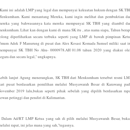
"Kami ini adalah LMP yang legal dan mempunyai kekuatan hukum dengan SK TB
Menkumham. Kami menantang Mereka, kami ingin melihat dan pembuktian dar
mereka yang bahwasannya kata mereka mempunyai SK TBH yang diambil dar
enkumham. Lihat kan dengan kami di mana SK itu , atas nama siapa, Tahun bera
tolong diperlihatkan secara terbuka seperti yang LMP di bawah pimpinan Ketu
Umum Adek F Manurung di pusat dan Alex Kosasi Komada Sumsel miliki saat in
mempunyai SK TBH No Ahu- 0000978.AH 01.08 tahun 2020 yang diakui ole
egara dan secara legal," ungkapnya.
Lebih lanjut Agung menerangkan, SK TBH dari Menkumham tersebut resmi LM
dari pusat berdasarkan pemilihan melalui Musyawarah Besar di Karawang pad
ovember 2019 lalu,bukan seperti pihak sebelah yang dipilih berdasarkan rap
ewan petinggi dan pendiri di Kalimantan.
" Dalam Ad/RT LMP Ketua yang sah di pilih melalui Musyawarah Besar, buka
elalui rapat, ini jelas mana yang sah,"tegasnya.