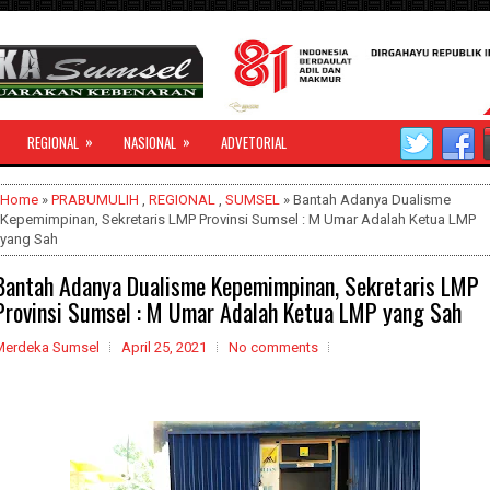
»
»
REGIONAL
NASIONAL
ADVETORIAL
Home
»
PRABUMULIH
,
REGIONAL
,
SUMSEL
» Bantah Adanya Dualisme
Kepemimpinan, Sekretaris LMP Provinsi Sumsel : M Umar Adalah Ketua LMP
yang Sah
Bantah Adanya Dualisme Kepemimpinan, Sekretaris LMP
Provinsi Sumsel : M Umar Adalah Ketua LMP yang Sah
Merdeka Sumsel
April 25, 2021
No comments