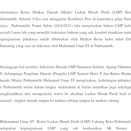
Sebelumnya Ketua Markas Daerah (Mada) Laskar Merah Putih (LMP) Kot
rabumulih, Sulastri S.Sos saat menggelar Konfrensi Pers di kantornya jalan Pad
Karya , Prabumulih Timur, Sabtu (24/4/2021) lalu menjelaskan bahwa LMP kub
rsyad Cannu lah yang memiliki kekuatan hukum yang sah, kendati demikian stat
kepengurusan pihaknya sudah dibekukan oleh Markas Besar kubu Adek Erfi
anurung yang saat ini diketuai oleh Muhamad Umar ST di Prabumulih.
enanggapi hal tersebut, Sekretaris Daerah LMP Sumatera Selatan, Agung Fahruro
SE didampingi Panglima Daerah (Pangda) LMP Sumsel Haris P dan Ketua Marka
Daerah (Mada) Prabumulih Muhamad Umar ST menjelaskan, kedatangan pihakny
e Prabumulih selain dalam rangka silaturahmi di bulan ramadhan juga sekalig
engklarifikasi dan memperjelas status ke absahan Laskar Merah Putih baik i
asional , tingkat daerah sampai ke markas cabang sampai ke markas cabang.
"Muhammad Umar ST Ketua Laskar Merah Putih (LMP) Cabang Kota Prabumuli
merupakan kepengurusan LMP yang sah berdasarkan SK Nomor 