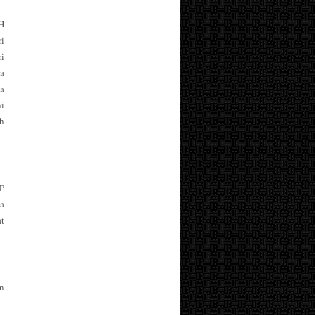
H
i
i
pa
a
i
h
P
a
at
n