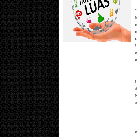
m
n
N
d
m