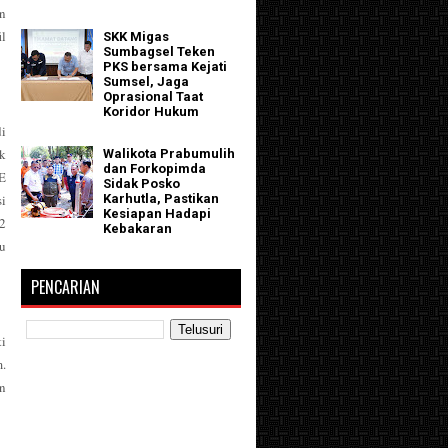
n
il
SKK Migas
Sumbagsel Teken
PKS bersama Kejati
Sumsel, Jaga
Oprasional Taat
Koridor Hukum
i
ek
Walikota Prabumulih
dan Forkopimda
SE
Sidak Posko
i
Karhutla, Pastikan
Kesiapan Hadapi
2
Kebakaran
u
PENCARIAN
i
.
n