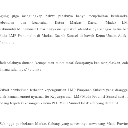
Agung juga mengungkap bahwa pihaknya hanya menjelaskan berdasarka
kebenaran dan keabsahan Ketua Markas Daerah (Mada) LM
Prabumulih,Muhammad Umar hanya menjelaskan identitas nya sebagai Ketua bar
Mada LMP Prabumulih di Markas Daerah Sumsel di bawah Ketua Umum Adek 
Manurung.
Jadi salahnya dimana, kenapa mau minta maaf. Sewajarnya kan menjelaskan, co
imana salah nya," tuturnya.
Terkait pembekuan terhadap kepengurusan LMP Pimpinan Sulastri yang diangga
alah kamar,menurut nya,saat itu Kepengurusan LMP Mada Provinsi Sumsel saat i
edang terjadi kekosongan karena PLH Mada Sumsel tidak ada yang defenitif.
"Sehingga pembekuan Markas Cabang yang semestinya wewenang Mada Provins