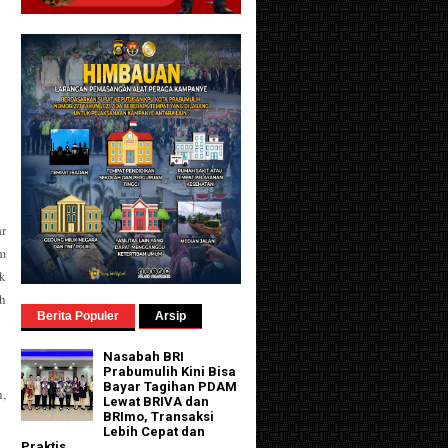
r
um
k
h
Berita Populer
Arsip
Nasabah BRI
Prabumulih Kini Bisa
Bayar Tagihan PDAM
h,
Lewat BRIVA dan
BRImo, Transaksi
Lebih Cepat dan
Praktis