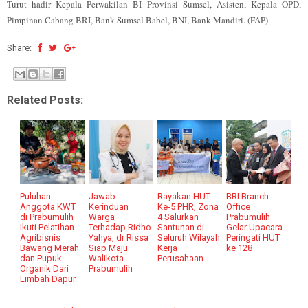
Turut hadir Kepala Perwakilan BI Provinsi Sumsel, Asisten, Kepala OPD,
Pimpinan Cabang BRI, Bank Sumsel Babel, BNI, Bank Mandiri. (FAP)
Share:
Related Posts:
Puluhan
Jawab
Rayakan HUT
BRI Branch
Anggota KWT
Kerinduan
Ke-5 PHR, Zona
Office
di Prabumulih
Warga
4 Salurkan
Prabumulih
Ikuti Pelatihan
Terhadap Ridho
Santunan di
Gelar Upacara
Agribisnis
Yahya, dr Rissa
Seluruh Wilayah
Peringati HUT
Bawang Merah
Siap Maju
Kerja
ke 128
dan Pupuk
Walikota
Perusahaan
Organik Dari
Prabumulih
Limbah Dapur