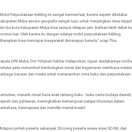
Mobil Perpustakaan Keliling ini sangat bermanfaat, karena seperti diketahui
Kabupaten Muba secara geografis sangat luas, untuk menjangkau desa terjau
dari ibu kota Kabupaten Muba bisa sampai delapan jam. Bahkan lebih dekat k
rovinsi luar. Oleh karena itu dengan adanya mobil perpustakaan keliling,
diharapkan bisa mencapai masyarakat dimanapun berada," ucap Thia.
Kepala DPK Muba, Drs Yohanes Yubhar melaporkan, tujuan diadakannya lomb
bertutur yaitu menumbuh kembangkan minat dan kegemaran membaca melalu
berbagai bacaan dan media untuk menanamkan cinta buku dan perpustakaan.
Kemudian, menarik minat baca anak tentang buku - buku cerita budaya daerah,
sejarah dan pahlawan, meningkatkan kemampuan pelajar khusunya dalam
erbahasa, berimajinasi dan memiliki mental kreatif.
"Adapun jumlah peserta sebanyak 28 orang peserta siswa-siswi SD/Mi, dan