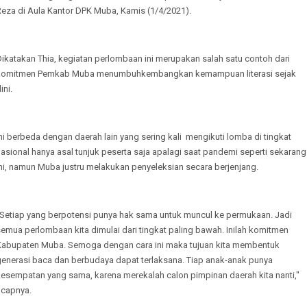
Reza di Aula Kantor DPK Muba, Kamis (1/4/2021).
ikatakan Thia, kegiatan perlombaan ini merupakan salah satu contoh dari
komitmen Pemkab Muba menumbuhkembangkan kemampuan literasi sejak
ini.
ni berbeda dengan daerah lain yang sering kali mengikuti lomba di tingkat
asional hanya asal tunjuk peserta saja apalagi saat pandemi seperti sekarang
ini, namun Muba justru melakukan penyeleksian secara berjenjang.
"Setiap yang berpotensi punya hak sama untuk muncul ke permukaan. Jadi
emua perlombaan kita dimulai dari tingkat paling bawah. Inilah komitmen
Kabupaten Muba. Semoga dengan cara ini maka tujuan kita membentuk
generasi baca dan berbudaya dapat terlaksana. Tiap anak-anak punya
kesempatan yang sama, karena merekalah calon pimpinan daerah kita nanti,"
ucapnya.