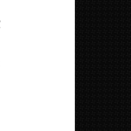
h
e
a
i