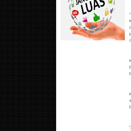
"
p
b