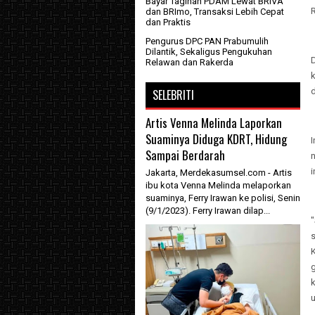
Bayar Tagihan PDAM Lewat BRIVA
dan BRImo, Transaksi Lebih Cepat
dan Praktis
Pengurus DPC PAN Prabumulih
Dilantik, Sekaligus Pengukuhan
D
Relawan dan Rakerda
d
SELEBRITI
Artis Venna Melinda Laporkan
Suaminya Diduga KDRT, Hidung
I
Sampai Berdarah
n
Jakarta, Merdekasumsel.com - Artis
ibu kota Venna Melinda melaporkan
suaminya, Ferry Irawan ke polisi, Senin
(9/1/2023). Ferry Irawan dilap...
s