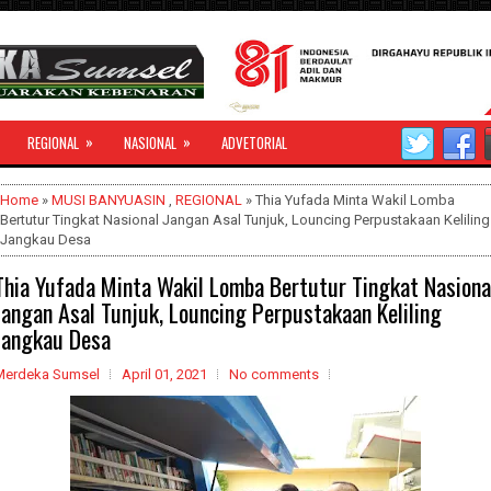
»
»
REGIONAL
NASIONAL
ADVETORIAL
Home
»
MUSI BANYUASIN
,
REGIONAL
» Thia Yufada Minta Wakil Lomba
Bertutur Tingkat Nasional Jangan Asal Tunjuk, Louncing Perpustakaan Keliling
Jangkau Desa
Thia Yufada Minta Wakil Lomba Bertutur Tingkat Nasiona
Jangan Asal Tunjuk, Louncing Perpustakaan Keliling
Jangkau Desa
Merdeka Sumsel
April 01, 2021
No comments