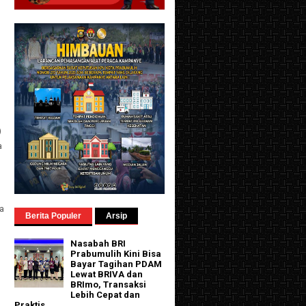
)
a
a
Berita Populer
Arsip
Nasabah BRI
Prabumulih Kini Bisa
Bayar Tagihan PDAM
Lewat BRIVA dan
BRImo, Transaksi
Lebih Cepat dan
Praktis