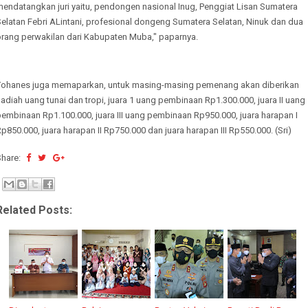
mendatangkan juri yaitu, pendongen nasional Inug, Penggiat Lisan Sumatera
elatan Febri ALintani, profesional dongeng Sumatera Selatan, Ninuk dan dua
orang perwakilan dari Kabupaten Muba," paparnya.
Yohanes juga memaparkan, untuk masing-masing pemenang akan diberikan
adiah uang tunai dan tropi, juara 1 uang pembinaan Rp1.300.000, juara II uang
embinaan Rp1.100.000, juara III uang pembinaan Rp950.000, juara harapan I
p850.000, juara harapan II Rp750.000 dan juara harapan III Rp550.000. (Sri)
Share:
Related Posts: