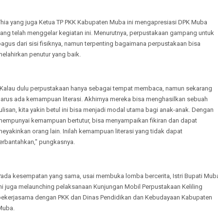
Thia yang juga Ketua TP PKK Kabupaten Muba ini mengapresiasi DPK Muba
yang telah menggelar kegiatan ini. Menurutnya, perpustakaan gampang untuk
agus dari sisi fisiknya, namun terpenting bagaimana perpustakaan bisa
melahirkan penutur yang baik.
"Kalau dulu perpustakaan hanya sebagai tempat membaca, namun sekarang
harus ada kemampuan literasi. Akhirnya mereka bisa menghasilkan sebuah
ulisan, kita yakin betul ini bisa menjadi modal utama bagi anak-anak. Dengan
mempunyai kemampuan bertutur, bisa menyampaikan fikiran dan dapat
eyakinkan orang lain. Inilah kemampuan literasi yang tidak dapat
terbantahkan," pungkasnya.
Pada kesempatan yang sama, usai membuka lomba bercerita, Istri Bupati Mub
ini juga melaunching pelaksanaan Kunjungan Mobil Perpustakaan Keliling
bekerjasama dengan PKK dan Dinas Pendidikan dan Kebudayaan Kabupaten
Muba.