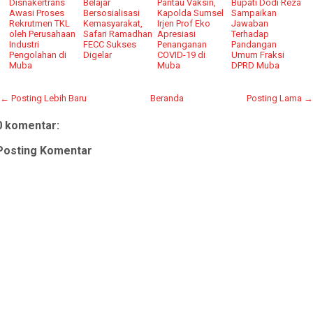
Disnakertrans
Belajar
Pantau Vaksin,
Bupati Dodi Reza
Awasi Proses
Bersosialisasi
Kapolda Sumsel
Sampaikan
Rekrutmen TKL
Kemasyarakat,
Irjen Prof Eko
Jawaban
oleh Perusahaan
Safari Ramadhan
Apresiasi
Terhadap
Industri
FECC Sukses
Penanganan
Pandangan
Pengolahan di
Digelar
COVID-19 di
Umum Fraksi
Muba
Muba
DPRD Muba
← Posting Lebih Baru
Beranda
Posting Lama →
0 komentar:
Posting Komentar