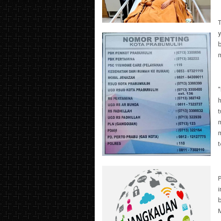
b
t
m