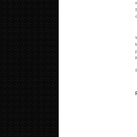
S
h
p
R