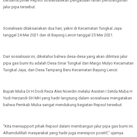
bersama pihak Repsol sosialisasikan pengadaan tanah pembangunan
jalur pipa tersebut.
Sosialisasi dilaksanakan dua hari, yakni di Kecamatan Tungkal Jaya
tanggal 24 Mei 2021 dan di Bayung Lencir tanggal 25 Mei 2021.
Dari sosialisasi ini, diketahui bahwa desa-desa yang akan dilintasi jalur
pipa gas bumi itu adalah Desa Sinar Tungkal dan Margo Mulyo Kecamatan
Tungkal Jaya, dan Desa Tampang Baru Kecamatan Bayung Lencir.
Bupati Muba Dr H Dodi Reza Alex Noerdin melalui Asisten I Setda Muba H
Yudi Herzandi SH MH yang hadir langsung dalam sosialisasi mengatakan
bahwa Pemkab Muba sangat mendukung kegiatan Repsol tersebut.
"Kita mensupport pihak Repsol dalam membangun jalur pipa gas bumi ini.
Alhamdulillah masyarakat yang hadir juga merespon positif," ujarnya.