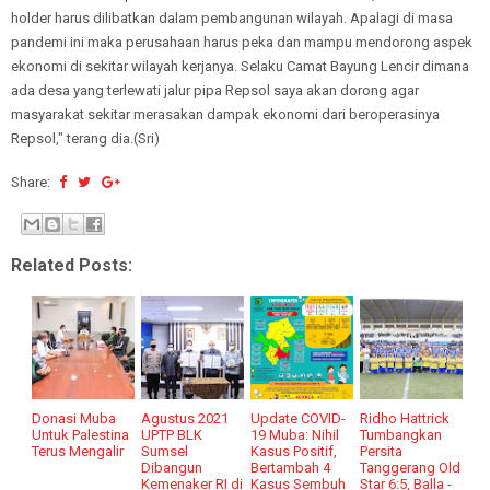
holder harus dilibatkan dalam pembangunan wilayah. Apalagi di masa
pandemi ini maka perusahaan harus peka dan mampu mendorong aspek
ekonomi di sekitar wilayah kerjanya. Selaku Camat Bayung Lencir dimana
ada desa yang terlewati jalur pipa Repsol saya akan dorong agar
masyarakat sekitar merasakan dampak ekonomi dari beroperasinya
Repsol," terang dia.(Sri)
Share:
Related Posts:
Donasi Muba
Agustus 2021
Update COVID-
Ridho Hattrick
Untuk Palestina
UPTP BLK
19 Muba: Nihil
Tumbangkan
Terus Mengalir
Sumsel
Kasus Positif,
Persita
Dibangun
Bertambah 4
Tanggerang Old
Kemenaker RI di
Kasus Sembuh
Star 6:5, Balla -