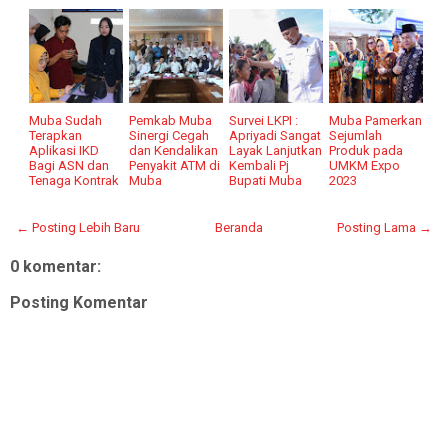
Muba Sudah
Pemkab Muba
Survei LKPI :
Muba Pamerkan
Terapkan
Sinergi Cegah
Apriyadi Sangat
Sejumlah
Aplikasi IKD
dan Kendalikan
Layak Lanjutkan
Produk pada
Bagi ASN dan
Penyakit ATM di
Kembali Pj
UMKM Expo
Tenaga Kontrak
Muba
Bupati Muba
2023
← Posting Lebih Baru
Beranda
Posting Lama →
0 komentar:
Posting Komentar