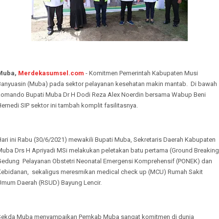
Muba,
Merdekasumsel.com
- Komitmen Pemerintah Kabupaten Musi
Banyuasin (Muba) pada sektor pelayanan kesehatan makin mantab. Di bawah
komando Bupati Muba Dr H Dodi Reza Alex Noerdin bersama Wabup Beni
ernedi SIP sektor ini tambah komplit fasilitasnya.
ari ini Rabu (30/6/2021) mewakili Bupati Muba, Sekretaris Daerah Kabupaten
Muba Drs H Apriyadi MSi melakukan peletakan batu pertama (Ground Breaking
Gedung Pelayanan Obstetri Neonatal Emergensi Komprehensif (PONEK) dan
Kebidanan, sekaligus meresmikan medical check up (MCU) Rumah Sakit
Umum Daerah (RSUD) Bayung Lencir.
Sekda Muba menyampaikan Pemkab Muba sangat komitmen di dunia