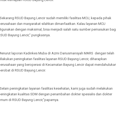
"Sekarang RSUD Bayung Lencir sudah memiliki fasilitas MCU, kepada pihak
perusahaan dan masyarakat silahkan dimanfaatkan. Kalau layanan MCU
digunakan dengan maksimal, bisa menjadi salah satu sumber pemasukan bag
RSUD Bayung Lencir," pungkasnya.
Menurut laporan Kadinkes Muba dr Azmi Dariusmansyah MARS dengan telah
ilakukan peningkatan fasilitas layanan RSUD Bayung Lencir, diharapkan
perusahaan yang beroperasi di Kecamatan Bayung Lencir dapat mendahuluka
berobat di RSUD Bayung Lencir.
Selain peningkatan layanan fasilitas kesehatan, kami juga sudah melakukan
peningkatan kualitas SDM dengan penambahan dokter spesialis dan dokter
umum di RSUD Bayung Lencir,"paparnya.