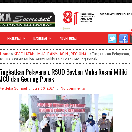
»
»
REGIONAL
NASIONAL
ADVETORIAL
Home
»
KESEHATAN
,
MUSI BANYUASIN
,
REGIONAL
» Tingkatkan Pelayanan,
RSUD BayLen Muba Resmi Miliki MCU dan Gedung Ponek
Tingkatkan Pelayanan, RSUD BayLen Muba Resmi Miliki
MCU dan Gedung Ponek
Merdeka Sumsel
Juni 30, 2021
No comments