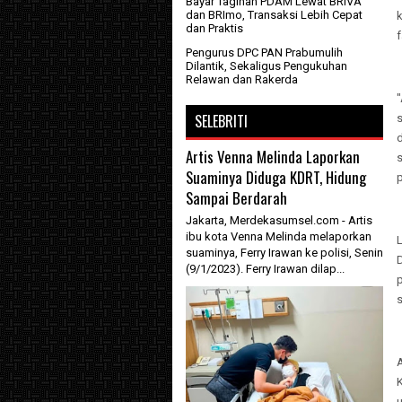
Bayar Tagihan PDAM Lewat BRIVA
dan BRImo, Transaksi Lebih Cepat
k
dan Praktis
f
Pengurus DPC PAN Prabumulih
Dilantik, Sekaligus Pengukuhan
Relawan dan Rakerda
SELEBRITI
s
Artis Venna Melinda Laporkan
s
Suaminya Diduga KDRT, Hidung
Sampai Berdarah
Jakarta, Merdekasumsel.com - Artis
ibu kota Venna Melinda melaporkan
L
suaminya, Ferry Irawan ke polisi, Senin
(9/1/2023). Ferry Irawan dilap...
s