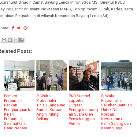
cara turut dihadiri Camat Bayung Lencir Imron SSos MSi, Direktur RSUD
ayung Lencir dr Diyanti Novitasari MARS, Forkopimcam, Lurah, Kades, serta
Pimpinan Perusahaan di wilayah Kecamatan Bayung Lencir.(Sri)
Share:
Related Posts:
Pemkot
Pj Wako
PKB Sumsel
Pj Wako
Prabumulih
Prabumulih
Laporkan
Prabumulih
Berikan
Tinjau Langsung
Dugaan
Salurkan Bantuan
Penghargaan ke
Rumah Korban
Penggelembung
Untuk Dua
Kejari
Angin Puting
an Suara Oleh
Korban
Prabumulih,
Beliung
Penyelenggara
Kebakaran di
Selamatkan
Pemilu
Patih Galung dan
Uang Negara
Karang Raja