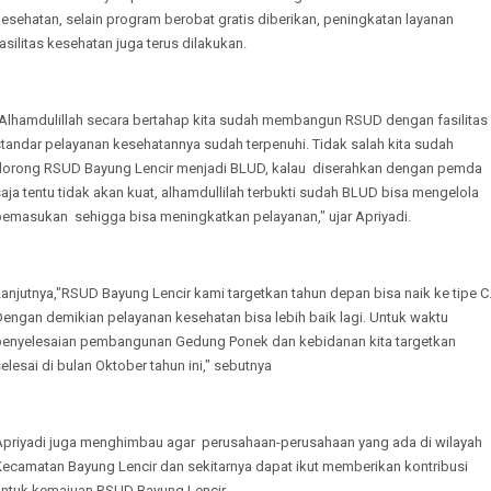
esehatan, selain program berobat gratis diberikan, peningkatan layanan
asilitas kesehatan juga terus dilakukan.
"Alhamdulillah secara bertahap kita sudah membangun RSUD dengan fasilitas
tandar pelayanan kesehatannya sudah terpenuhi. Tidak salah kita sudah
dorong RSUD Bayung Lencir menjadi BLUD, kalau diserahkan dengan pemda
aja tentu tidak akan kuat, alhamdullilah terbukti sudah BLUD bisa mengelola
pemasukan sehigga bisa meningkatkan pelayanan," ujar Apriyadi.
anjutnya,"RSUD Bayung Lencir kami targetkan tahun depan bisa naik ke tipe C
Dengan demikian pelayanan kesehatan bisa lebih baik lagi. Untuk waktu
penyelesaian pembangunan Gedung Ponek dan kebidanan kita targetkan
elesai di bulan Oktober tahun ini," sebutnya
Apriyadi juga menghimbau agar perusahaan-perusahaan yang ada di wilayah
Kecamatan Bayung Lencir dan sekitarnya dapat ikut memberikan kontribusi
untuk kemajuan RSUD Bayung Lencir.