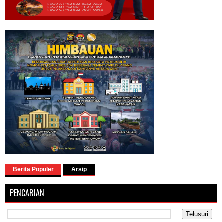
Berita Populer
Arsip
PENCARIAN