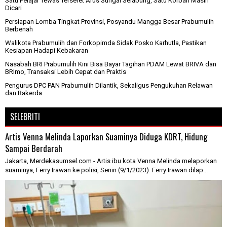
Satu Pelajar Tewas Terseret Arus Sungai Selabung, Satu Korban Masih
Dicari
Persiapan Lomba Tingkat Provinsi, Posyandu Mangga Besar Prabumulih
Berbenah
Walikota Prabumulih dan Forkopimda Sidak Posko Karhutla, Pastikan
Kesiapan Hadapi Kebakaran
Nasabah BRI Prabumulih Kini Bisa Bayar Tagihan PDAM Lewat BRIVA dan
BRImo, Transaksi Lebih Cepat dan Praktis
Pengurus DPC PAN Prabumulih Dilantik, Sekaligus Pengukuhan Relawan
dan Rakerda
SELEBRITI
Artis Venna Melinda Laporkan Suaminya Diduga KDRT, Hidung
Sampai Berdarah
Jakarta, Merdekasumsel.com - Artis ibu kota Venna Melinda melaporkan
suaminya, Ferry Irawan ke polisi, Senin (9/1/2023). Ferry Irawan dilap...