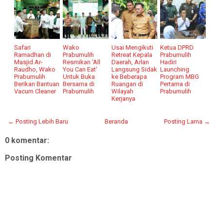
Safari
Wako
Usai Mengikuti
Ketua DPRD
Ramadhan di
Prabumulih
Retreat Kepala
Prabumulih
Masjid Ar-
Resmikan ‘All
Daerah, Arlan
Hadiri
Raudho, Wako
You Can Eat’
Langsung Sidak
Launching
Prabumulih
Untuk Buka
ke Beberapa
Program MBG
Berikan Bantuan
Bersama di
Ruangan di
Pertama di
Vacum Cleaner
Prabumulih
Wilayah
Prabumulih
Kerjanya
← Posting Lebih Baru
Beranda
Posting Lama →
0 komentar:
Posting Komentar