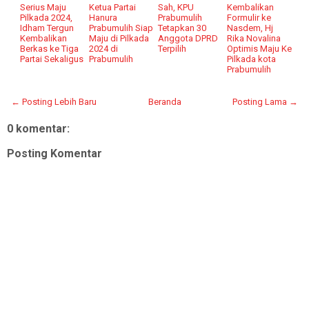
Serius Maju
Ketua Partai
Sah, KPU
Kembalikan
Pilkada 2024,
Hanura
Prabumulih
Formulir ke
Idham Tergun
Prabumulih Siap
Tetapkan 30
Nasdem, Hj
Kembalikan
Maju di Pilkada
Anggota DPRD
Rika Novalina
Berkas ke Tiga
2024 di
Terpilih
Optimis Maju Ke
Partai Sekaligus
Prabumulih
Pilkada kota
Prabumulih
← Posting Lebih Baru
Beranda
Posting Lama →
0 komentar:
Posting Komentar