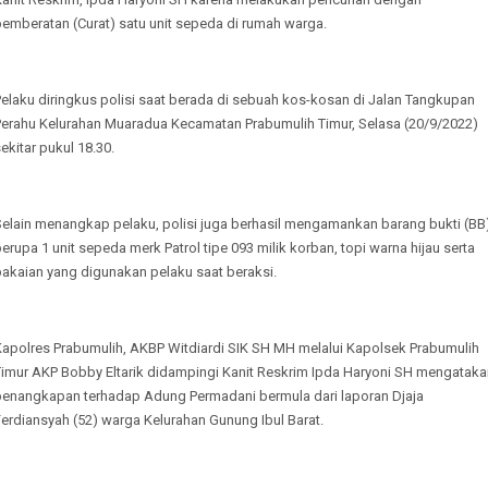
emberatan (Curat) satu unit sepeda di rumah warga.
elaku diringkus polisi saat berada di sebuah kos-kosan di Jalan Tangkupan
Perahu Kelurahan Muaradua Kecamatan Prabumulih Timur, Selasa (20/9/2022)
ekitar pukul 18.30.
Selain menangkap pelaku, polisi juga berhasil mengamankan barang bukti (BB
erupa 1 unit sepeda merk Patrol tipe 093 milik korban, topi warna hijau serta
pakaian yang digunakan pelaku saat beraksi.
Kapolres Prabumulih, AKBP Witdiardi SIK SH MH melalui Kapolsek Prabumulih
Timur AKP Bobby Eltarik didampingi Kanit Reskrim Ipda Haryoni SH mengataka
penangkapan terhadap Adung Permadani bermula dari laporan Djaja
erdiansyah (52) warga Kelurahan Gunung Ibul Barat.