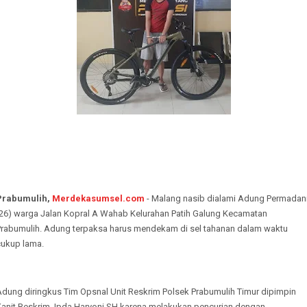
Prabumulih,
Merdekasumsel.com
- Malang nasib dialami Adung Permadan
(26) warga Jalan Kopral A Wahab Kelurahan Patih Galung Kecamatan
Prabumulih. Adung terpaksa harus mendekam di sel tahanan dalam waktu
cukup lama.
Adung diringkus Tim Opsnal Unit Reskrim Polsek Prabumulih Timur dipimpin
Kanit Reskrim, Ipda Haryoni SH karena melakukan pencurian dengan