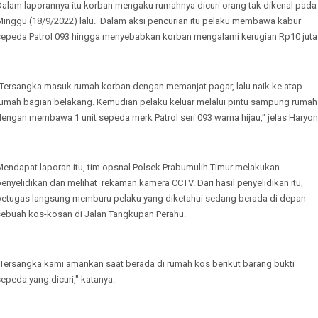
Dalam laporannya itu korban mengaku rumahnya dicuri orang tak dikenal pada
Minggu (18/9/2022) lalu. Dalam aksi pencurian itu pelaku membawa kabur
sepeda Patrol 093 hingga menyebabkan korban mengalami kerugian Rp10 juta
"Tersangka masuk rumah korban dengan memanjat pagar, lalu naik ke atap
rumah bagian belakang. Kemudian pelaku keluar melalui pintu sampung rumah
engan membawa 1 unit sepeda merk Patrol seri 093 warna hijau," jelas Haryon
Mendapat laporan itu, tim opsnal Polsek Prabumulih Timur melakukan
enyelidikan dan melihat rekaman kamera CCTV. Dari hasil penyelidikan itu,
petugas langsung memburu pelaku yang diketahui sedang berada di depan
sebuah kos-kosan di Jalan Tangkupan Perahu.
"Tersangka kami amankan saat berada di rumah kos berikut barang bukti
epeda yang dicuri," katanya.