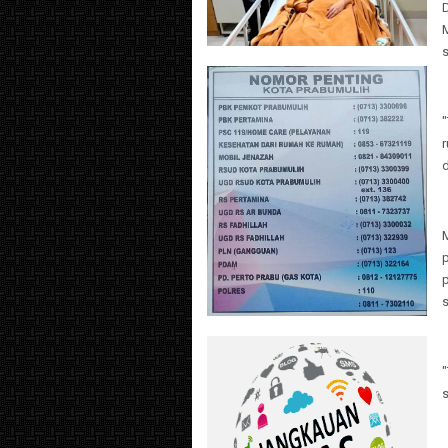
d
p
s