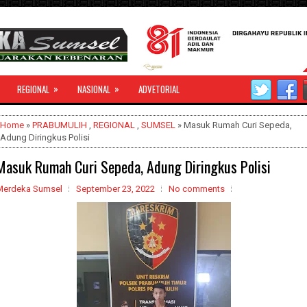
»
»
REGIONAL
NASIONAL
ADVETORIAL
Home
»
PRABUMULIH
,
REGIONAL
,
SUMSEL
» Masuk Rumah Curi Sepeda,
Adung Diringkus Polisi
Masuk Rumah Curi Sepeda, Adung Diringkus Polisi
Merdeka Sumsel
September 23, 2022
No comments