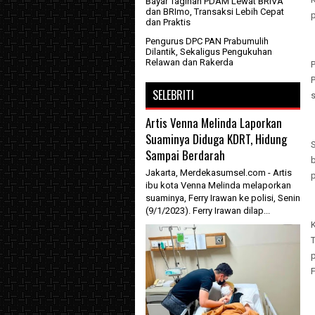
Bayar Tagihan PDAM Lewat BRIVA
dan BRImo, Transaksi Lebih Cepat
p
dan Praktis
Pengurus DPC PAN Prabumulih
Dilantik, Sekaligus Pengukuhan
Relawan dan Rakerda
P
SELEBRITI
s
Artis Venna Melinda Laporkan
Suaminya Diduga KDRT, Hidung
Sampai Berdarah
b
Jakarta, Merdekasumsel.com - Artis
ibu kota Venna Melinda melaporkan
suaminya, Ferry Irawan ke polisi, Senin
(9/1/2023). Ferry Irawan dilap...
F