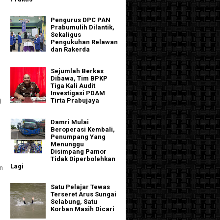
Pengurus DPC PAN
Prabumulih Dilantik,
Sekaligus
Pengukuhan Relawan
dan Rakerda
Sejumlah Berkas
Dibawa, Tim BPKP
Tiga Kali Audit
Investigasi PDAM
Tirta Prabujaya
)
Damri Mulai
Beroperasi Kembali,
Penumpang Yang
Menunggu
Disimpang Pamor
Tidak Diperbolehkan
Lagi
n
Satu Pelajar Tewas
Terseret Arus Sungai
Selabung, Satu
Korban Masih Dicari