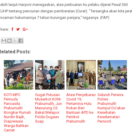
ebih lanjut Haryoni menegaskan, atas perbuatan itu pelaku dijerat Pasal 363
UHP tentang pencurian dengan pemberatan (Curat). "Tersangka akan kita jera
ancaman hukumannya 7 tahun kurungan penjara," tegasnya. (FAP)
Share:
Related Posts:
KOTI MPC
Gugat Putusan
Atasi Penyebaran
Seluruh Perwira
Pemuda
Muserkot KONI
Covid 19,
Polres
Pancasila
Prabumulih, Jun
Pertamina Hulu
Prabumulih
Prabumulih
Manurung CS
Rokan Beri
Kumpul Do'akan
Bongkar Rumah
Bakal Melapor
Bantuan APD ke
Kesehatan
Nurdin Bajik,
Polda Dugaan
Pemkot
Keselamatan
Diapresiasi
Suap
Prabumulih
Personil
Warga Bahkan
Camat