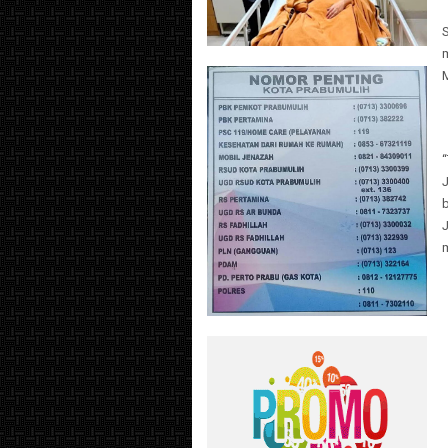
“
J
J