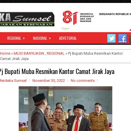
»
»
REGIONAL
NASIONAL
ADVETORIAL
Home
»
MUSI BANYUASIN
,
REGIONAL
» Pj Bupati Muba Resmikan Kantor
Camat Jirak Jaya
Pj Bupati Muba Resmikan Kantor Camat Jirak Jaya
Merdeka Sumsel
November 30, 2022
No comments