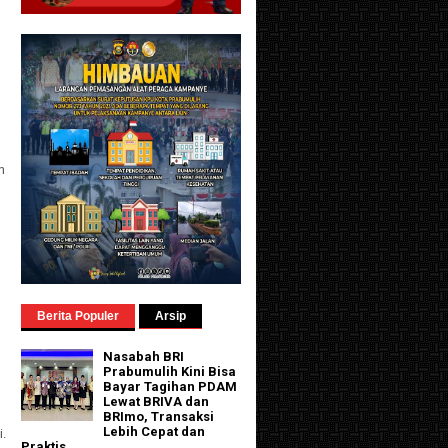
g
h
Berita Populer
Arsip
Nasabah BRI
Prabumulih Kini Bisa
Bayar Tagihan PDAM
Lewat BRIVA dan
BRImo, Transaksi
Lebih Cepat dan
i.
Praktis