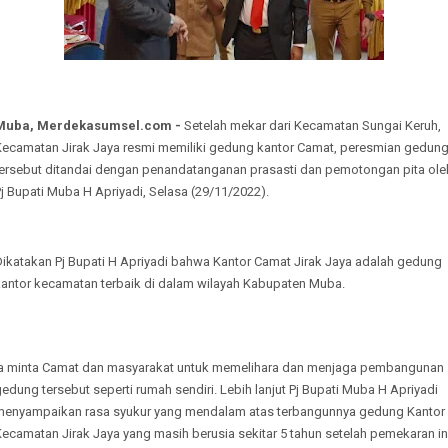
Muba, Merdekasumsel.com -
Setelah mekar dari Kecamatan Sungai Keruh,
Kecamatan Jirak Jaya resmi memiliki gedung kantor Camat, peresmian gedun
tersebut ditandai dengan penandatanganan prasasti dan pemotongan pita ole
j Bupati Muba H Apriyadi, Selasa (29/11/2022).
Dikatakan Pj Bupati H Apriyadi bahwa Kantor Camat Jirak Jaya adalah gedung
kantor kecamatan terbaik di dalam wilayah Kabupaten Muba.
Ia minta Camat dan masyarakat untuk memelihara dan menjaga pembangunan
edung tersebut seperti rumah sendiri. Lebih lanjut Pj Bupati Muba H Apriyadi
menyampaikan rasa syukur yang mendalam atas terbangunnya gedung Kantor
ecamatan Jirak Jaya yang masih berusia sekitar 5 tahun setelah pemekaran in