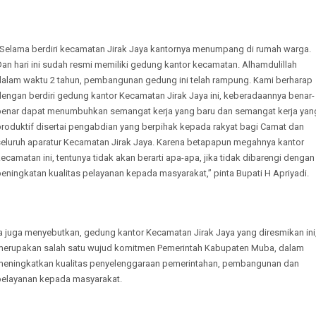
“Selama berdiri kecamatan Jirak Jaya kantornya menumpang di rumah warga.
an hari ini sudah resmi memiliki gedung kantor kecamatan. Alhamdulillah
dalam waktu 2 tahun, pembangunan gedung ini telah rampung. Kami berharap
dengan berdiri gedung kantor Kecamatan Jirak Jaya ini, keberadaannya benar-
benar dapat menumbuhkan semangat kerja yang baru dan semangat kerja yan
produktif disertai pengabdian yang berpihak kepada rakyat bagi Camat dan
seluruh aparatur Kecamatan Jirak Jaya. Karena betapapun megahnya kantor
ecamatan ini, tentunya tidak akan berarti apa-apa, jika tidak dibarengi dengan
eningkatan kualitas pelayanan kepada masyarakat,” pinta Bupati H Apriyadi.
a juga menyebutkan, gedung kantor Kecamatan Jirak Jaya yang diresmikan ini
merupakan salah satu wujud komitmen Pemerintah Kabupaten Muba, dalam
meningkatkan kualitas penyelenggaraan pemerintahan, pembangunan dan
pelayanan kepada masyarakat.