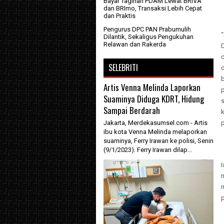
Bayar Tagihan PDAM Lewat BRIVA
dan BRImo, Transaksi Lebih Cepat
dan Praktis
Pengurus DPC PAN Prabumulih
Dilantik, Sekaligus Pengukuhan
Relawan dan Rakerda
D
SELEBRITI
Artis Venna Melinda Laporkan
Suaminya Diduga KDRT, Hidung
Sampai Berdarah
k
Jakarta, Merdekasumsel.com - Artis
p
ibu kota Venna Melinda melaporkan
suaminya, Ferry Irawan ke polisi, Senin
(9/1/2023). Ferry Irawan dilap...
I