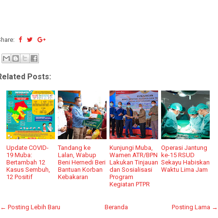
Share:
Related Posts:
Update COVID-
Tandang ke
Kunjungi Muba,
Operasi Jantung
19 Muba:
Lalan, Wabup
Wamen ATR/BPN
ke-15 RSUD
Bertambah 12
Beni Hernedi Beri
Lakukan Tinjauan
Sekayu Habiskan
Kasus Sembuh,
Bantuan Korban
dan Sosialisasi
Waktu Lima Jam
12 Positif
Kebakaran
Program
Kegiatan PTPR
← Posting Lebih Baru
Beranda
Posting Lama →