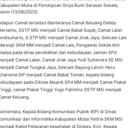
Kabupaten Muba di Pendopoan Griya Bumi Serasan Sekate,
Senin (13/06/2023).
Adapun Camat tersebut diantaranya Camat Keluang Debby
Hertanto, SSTP MSi menjadi Camat Babat Supat, Camat Lalan
Andisuharto, S.STP MSi menjadi Camat Jirak Jaya, Sekcam Lais
Marsopi SKM MM menjadi Camat Lais, Pengawas Sekda Ahli
madya pada dinas pendidikan dan kebudayaan Jamian SPd
menjadi Camat Lalan, Camat Jirak Jaya Yudi Suhendra SE MSi
menjadi Camat Tungkal Jaya, Sekcam Bayung Lencir Heru
Kharisma SIP menjadi Camat Babat Toman, kepala bidang
kebudayaan pada Diknas Muardi SPd MM menjadi Camat Plakat
Tinggi, camat Plakat Tinggi Yugo Falintino SSTP MSi menjadi
Camat Keluang.
Sementara, Kepala Bidang Komunikasi Publik (KP) di Dinas
Komunikasi dan Informatika Kabupaten Muba Yettria SKM MSi
menjadi Kabid Pelayanan kesehatan di Dinkes. Kini, Kepala