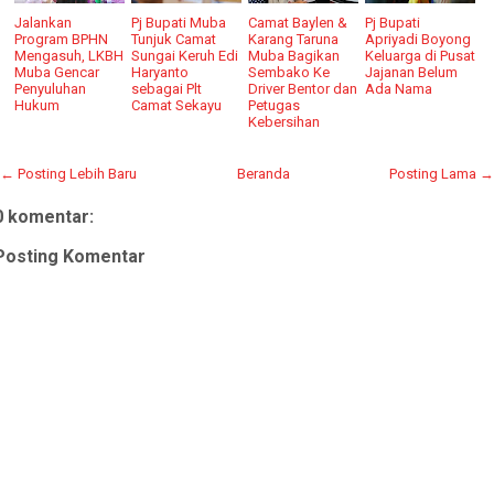
Jalankan
Pj Bupati Muba
Camat Baylen &
Pj Bupati
Program BPHN
Tunjuk Camat
Karang Taruna
Apriyadi Boyong
Mengasuh, LKBH
Sungai Keruh Edi
Muba Bagikan
Keluarga di Pusat
Muba Gencar
Haryanto
Sembako Ke
Jajanan Belum
Penyuluhan
sebagai Plt
Driver Bentor dan
Ada Nama
Hukum
Camat Sekayu
Petugas
Kebersihan
← Posting Lebih Baru
Beranda
Posting Lama →
0 komentar:
Posting Komentar