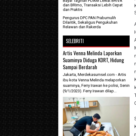
Bayar Tagihan PDAM Lewat BRIVA
dan BRImo, Transaksi Lebih Cepat
dan Praktis
Pengurus DPC PAN Prabumulih
Dilantik, Sekaligus Pengukuhan
Relawan dan Rakerda
SELEBRITI
Artis Venna Melinda Laporkan
Suaminya Diduga KDRT, Hidung
Sampai Berdarah
Jakarta, Merdekasumsel.com - Artis
ibu kota Venna Melinda melaporkan
suaminya, Ferry Irawan ke polisi, Senin
(9/1/2023). Ferry Irawan dilap...