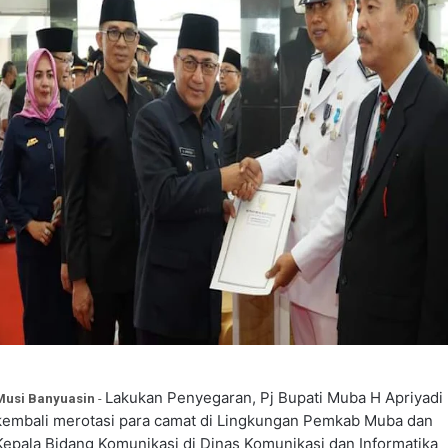
Lakukan Penyegaran, Pj Bupati Muba H Apriyadi
Musi Banyuasin
-
kembali merotasi para camat di Lingkungan Pemkab Muba dan
Kepala Bidang Komunikasi di Dinas Komunikasi dan Informatika