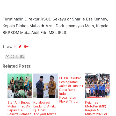
Turut hadir, Direktur RSUD Sekayu dr Sharlie Esa Kenney,
Kepala Dinkes Muba dr Azmi Dariusmansyah Mars, Kepala
BKPSDM Muba Aidil Fitri MSi. (RLS)
Share:
Related Posts:
PU PR Lakukan
Peningkatan
Jalan di Dusun II
Desa Bukit
Indah
Kecamatan
Plakat Tinggi
Staf Ahli Bupati
Kolaborasi
Kejurnas
Muhammad Ali
Lindungi Anak,
MotoPrix (MP)
Lepas 106
Pj Bupati
Region A
Peserta Jemaah
Apriyadi Terima
Musim 2023 di