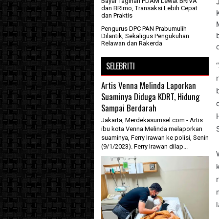
Bayar Tagihan PDAM Lewat BRIVA
dan BRImo, Transaksi Lebih Cepat
dan Praktis
Pengurus DPC PAN Prabumulih
Dilantik, Sekaligus Pengukuhan
Relawan dan Rakerda
SELEBRITI
Artis Venna Melinda Laporkan
Suaminya Diduga KDRT, Hidung
Sampai Berdarah
Jakarta, Merdekasumsel.com - Artis
ibu kota Venna Melinda melaporkan
suaminya, Ferry Irawan ke polisi, Senin
(9/1/2023). Ferry Irawan dilap...