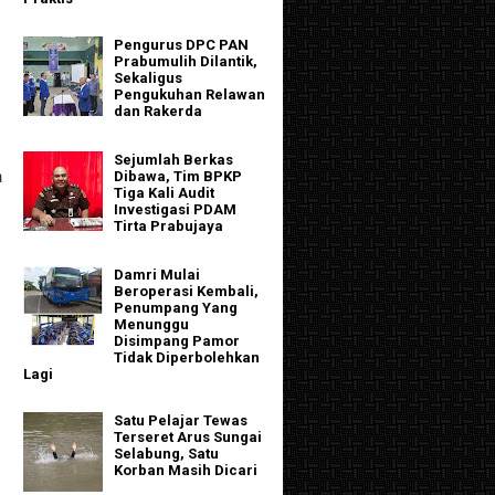
Pengurus DPC PAN
Prabumulih Dilantik,
Sekaligus
Pengukuhan Relawan
dan Rakerda
Sejumlah Berkas
a
Dibawa, Tim BPKP
Tiga Kali Audit
Investigasi PDAM
Tirta Prabujaya
Damri Mulai
Beroperasi Kembali,
Penumpang Yang
Menunggu
Disimpang Pamor
Tidak Diperbolehkan
Lagi
Satu Pelajar Tewas
h
Terseret Arus Sungai
Selabung, Satu
Korban Masih Dicari