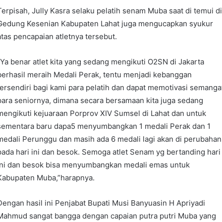
Terpisah, Jully Kasra selaku pelatih senam Muba saat di temui di
Gedung Kesenian Kabupaten Lahat juga mengucapkan syukur
atas pencapaian atletnya tersebut.
“Ya benar atlet kita yang sedang mengikuti O2SN di Jakarta
berhasil meraih Medali Perak, tentu menjadi kebanggan
tersendiri bagi kami para pelatih dan dapat memotivasi semanga
para seniornya, dimana secara bersamaan kita juga sedang
mengikuti kejuaraan Porprov XIV Sumsel di Lahat dan untuk
sementara baru dapa5 menyumbangkan 1 medali Perak dan 1
medali Perunggu dan masih ada 6 medali lagi akan di perubahan
pada hari ini dan besok. Semoga atlet Senam yg bertanding hari
ini dan besok bisa menyumbangkan medali emas untuk
Kabupaten Muba,”harapnya.
Dengan hasil ini Penjabat Bupati Musi Banyuasin H Apriyadi
Mahmud sangat bangga dengan capaian putra putri Muba yang