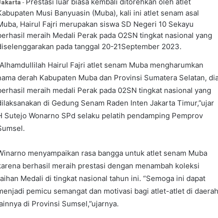
Prestasi luar biasa kembali ditorehkan oleh atlet
Jakarta
-
Kabupaten Musi Banyuasin (Muba), kali ini atlet senam asal
Muba, Hairul Fajri merupakan siswa SD Negeri 10 Sekayu
berhasil meraih Medali Perak pada O2SN tingkat nasional yang
diselenggarakan pada tanggal 20-21September 2023.
“Alhamdullilah Hairul Fajri atlet senam Muba mengharumkan
nama derah Kabupaten Muba dan Provinsi Sumatera Selatan, di
berhasil meraih medali Perak pada 02SN tingkat nasional yang
dilaksanakan di Gedung Senam Raden Inten Jakarta Timur,”ujar
H Sutejo Wonarno SPd selaku pelatih pendamping Pemprov
Sumsel.
Winarno menyampaikan rasa bangga untuk atlet senam Muba
karena berhasil meraih prestasi dengan menambah koleksi
raihan Medali di tingkat nasional tahun ini. “Semoga ini dapat
menjadi pemicu semangat dan motivasi bagi atlet-atlet di daera
lainnya di Provinsi Sumsel,”ujarnya.