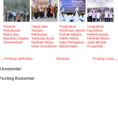
Polemik
Cegah dan
Tingkatkan
Tingkatkan
Perbatasan
Tangani
Kecintaan, Badan
Kapasitas
Muba dan
Kekerasan
Kontak Majelis
Kelembagaan,
Muratara Segera
Terhadap Anak,
Taklim Muba
Pemkab Muba
diselesaikan
Pemkab Muba
Gelar Peringatan
Gelar Bimtek
Gelar Sosialisasi
Maulid Nabi
Posyantek
← Posting Lebih Baru
Beranda
Posting Lama →
0 komentar:
Posting Komentar