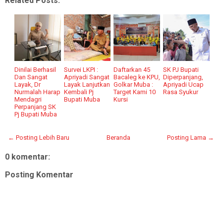
Related Posts:
Dinilai Berhasil
Survei LKPI :
Daftarkan 45
SK PJ Bupati
Dan Sangat
Apriyadi Sangat
Bacaleg ke KPU,
Diperpanjang,
Layak, Dr
Layak Lanjutkan
Golkar Muba :
Apriyadi Ucap
Nurmalah Harap
Kembali Pj
Target Kami 10
Rasa Syukur
Mendagri
Bupati Muba
Kursi
Perpanjang SK
Pj Bupati Muba
← Posting Lebih Baru
Beranda
Posting Lama →
0 komentar:
Posting Komentar