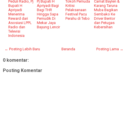
Peduli Radio, Pj
Pj Bupati H
Tokoh Pemuda
Camat Baylen &
Bupati H
Apriyadi Bagi
Kritisi
Karang Taruna
Apriyadi
Bagi THR
Pelaksanaan
Muba Bagikan
Menerima
Hingga Sapa
Festival Pacu
Sembako Ke
Reward dari
Pemudik Di
Perahu di Tebo
Driver Bentor
Asosiasi LPPL
Mekar Jaya
dan Petugas
Radio dan
Bayung Lencir
Kebersihan
Televisi
Indonesia
← Posting Lebih Baru
Beranda
Posting Lama →
0 komentar:
Posting Komentar