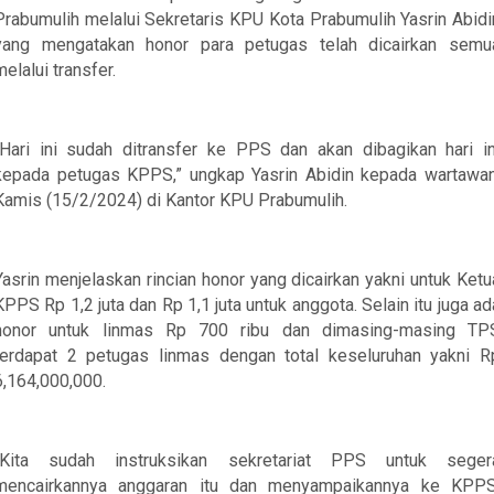
Prabumulih melalui Sekretaris KPU Kota Prabumulih Yasrin Abidi
yang mengatakan honor para petugas telah dicairkan semu
melalui transfer.
“Hari ini sudah ditransfer ke PPS dan akan dibagikan hari in
kepada petugas KPPS,” ungkap Yasrin Abidin kepada wartawan
Kamis (15/2/2024) di Kantor KPU Prabumulih.
Yasrin menjelaskan rincian honor yang dicairkan yakni untuk Ketu
KPPS Rp 1,2 juta dan Rp 1,1 juta untuk anggota. Selain itu juga ad
honor untuk linmas Rp 700 ribu dan dimasing-masing TP
terdapat 2 petugas linmas dengan total keseluruhan yakni R
6,164,000,000.
“Kita sudah instruksikan sekretariat PPS untuk seger
mencairkannya anggaran itu dan menyampaikannya ke KPPS