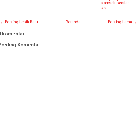
Kamseltibcarlant
as
← Posting Lebih Baru
Beranda
Posting Lama →
0 komentar:
Posting Komentar