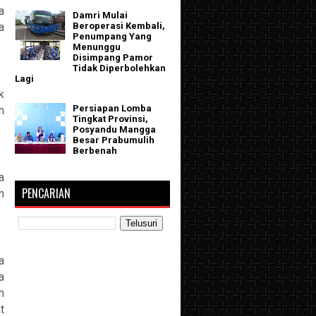
a
Damri Mulai
a
Beroperasi Kembali,
Penumpang Yang
Menunggu
Disimpang Pamor
Tidak Diperbolehkan
Lagi
k
Persiapan Lomba
n
Tingkat Provinsi,
Posyandu Mangga
Besar Prabumulih
Berbenah
a
PENCARIAN
n
a
a
h
t