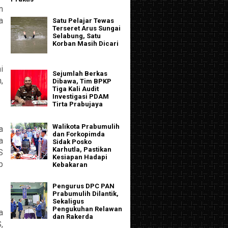
n
a
Satu Pelajar Tewas
Terseret Arus Sungai
Selabung, Satu
Korban Masih Dicari
i
Sejumlah Berkas
,
Dibawa, Tim BPKP
Tiga Kali Audit
Investigasi PDAM
Tirta Prabujaya
Walikota Prabumulih
a
dan Forkopimda
a
Sidak Posko
Karhutla, Pastikan
S
Kesiapan Hadapi
p
Kebakaran
Pengurus DPC PAN
Prabumulih Dilantik,
Sekaligus
Pengukuhan Relawan
a
dan Rakerda
,