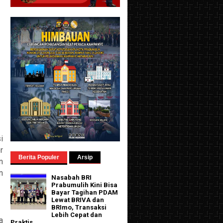
i
r
Berita Populer
Arsip
n
n
Nasabah BRI
Prabumulih Kini Bisa
Bayar Tagihan PDAM
Lewat BRIVA dan
BRImo, Transaksi
Lebih Cepat dan
a
Praktis