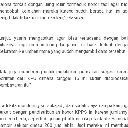
karena terkait dengan uang lelah termasuk honor tadi agar bis
mengobati kelelahan mereka karena sudah berapa hari ini ad
yang tidak tidur-tidur mereka kan,” jelasnya.
Lanjut, yasrin mengatakan agar bisa terlaksana dengan bai
pihaknya juga memonitoring langsung di bank terkait denga
Kelurahan-kelurahan mana yang sudah mengambil dana tersebut.
“Kita juga mendorong untuk melakukan pencairan segera karen
perintah dari KPU dimana tanggal 15 ini sudah diselesaika
pembayaran itu,”
“Tadi kita monitoring ke sukajadi, dan sudah saya sampaikan jug
terkait dengan pendistribusian honor KPPS ini karena jumlahny
berbeda beda, seperti di gunung ibul kan cukup fantastik ya suda
hampir sekitar diatas 200 juta lebih. Jadi mereka ini membua