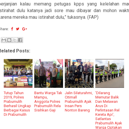
perjanjian kalau memang petugas kpps yang kelelahan ma
istirahat dulu katanya jadi sore mau dibayar dan mohon wakt
karena mereka mau istirahat dulu,” tukasnya. (FAP)
Share:
Related Posts:
Tutup Tahun
Bantu Warga Tak
Jalin Silaturahmi,
'Dilarang
2019, Polres
Mampu,
Citimall
Memutar Balik
Prabumulih
Anggota Polres
Prabumulih Ajak
Dan Melawan
Berhasil Ungkap
Prabumulih Rela
Insan Pers
Arus Di
Berbagai Kasus
Sisihkan Gaji
Nonton Bareng
Perlintasan Rel
Di Prabumulih
Kereta Api',
Satlantas
Prabumulih Ajak
Warga Ciptakan