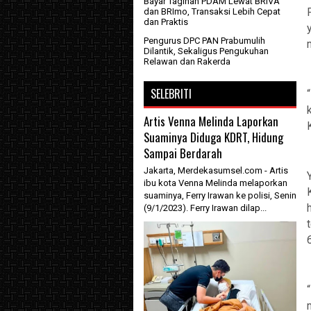
Bayar Tagihan PDAM Lewat BRIVA
dan BRImo, Transaksi Lebih Cepat
dan Praktis
Pengurus DPC PAN Prabumulih
Dilantik, Sekaligus Pengukuhan
Relawan dan Rakerda
SELEBRITI
Artis Venna Melinda Laporkan
Suaminya Diduga KDRT, Hidung
Sampai Berdarah
Jakarta, Merdekasumsel.com - Artis
ibu kota Venna Melinda melaporkan
suaminya, Ferry Irawan ke polisi, Senin
(9/1/2023). Ferry Irawan dilap...