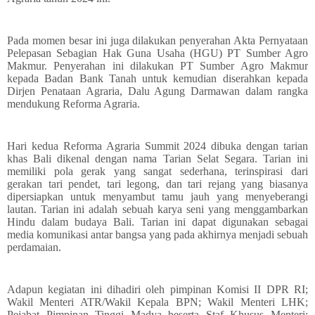
Pada momen besar ini juga dilakukan penyerahan Akta Pernyataan
Pelepasan Sebagian Hak Guna Usaha (HGU) PT Sumber Agro
Makmur. Penyerahan ini dilakukan PT Sumber Agro Makmur
kepada Badan Bank Tanah untuk kemudian diserahkan kepada
Dirjen Penataan Agraria, Dalu Agung Darmawan dalam rangka
mendukung Reforma Agraria.
Hari kedua Reforma Agraria Summit 2024 dibuka dengan tarian
khas Bali dikenal dengan nama Tarian Selat Segara. Tarian ini
memiliki pola gerak yang sangat sederhana, terinspirasi dari
gerakan tari pendet, tari legong, dan tari rejang yang biasanya
dipersiapkan untuk menyambut tamu jauh yang menyeberangi
lautan. Tarian ini adalah sebuah karya seni yang menggambarkan
Hindu dalam budaya Bali. Tarian ini dapat digunakan sebagai
media komunikasi antar bangsa yang pada akhirnya menjadi sebuah
perdamaian.
Adapun kegiatan ini dihadiri oleh pimpinan Komisi II DPR RI;
Wakil Menteri ATR/Wakil Kepala BPN; Wakil Menteri LHK;
Pejabat Pimpinan Tinggi Madya beserta Staf Khusus Menteri;