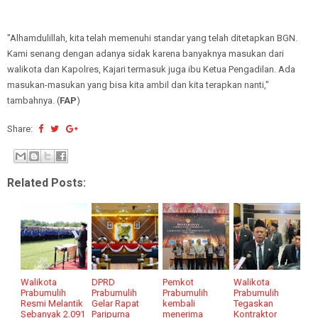
"Alhamdulillah, kita telah memenuhi standar yang telah ditetapkan BGN.
Kami senang dengan adanya sidak karena banyaknya masukan dari
walikota dan Kapolres, Kajari termasuk juga ibu Ketua Pengadilan. Ada
masukan-masukan yang bisa kita ambil dan kita terapkan nanti,"
tambahnya. (
FAP
)
Share:
Related Posts:
Walikota
DPRD
Pemkot
Walikota
Prabumulih
Prabumulih
Prabumulih
Prabumulih
Resmi Melantik
Gelar Rapat
kembali
Tegaskan
Sebanyak 2.091
Paripurna
menerima
Kontraktor