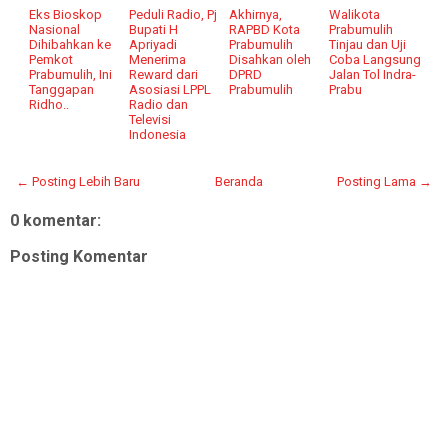
Eks Bioskop
Peduli Radio, Pj
Akhirnya,
Walikota
Nasional
Bupati H
RAPBD Kota
Prabumulih
Dihibahkan ke
Apriyadi
Prabumulih
Tinjau dan Uji
Pemkot
Menerima
Disahkan oleh
Coba Langsung
Prabumulih, Ini
Reward dari
DPRD
Jalan Tol Indra-
Tanggapan
Asosiasi LPPL
Prabumulih
Prabu
Ridho..
Radio dan
Televisi
Indonesia
← Posting Lebih Baru
Beranda
Posting Lama →
0 komentar:
Posting Komentar