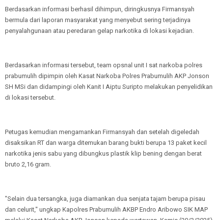
Berdasarkan informasi berhasil dihimpun, diringkusnya Firmansyah
bermula dari laporan masyarakat yang menyebut sering terjadinya
penyalahgunaan atau peredaran gelap narkotika di lokasi kejadian.
Berdasarkan informasi tersebut, team opsnal unit I sat narkoba polres
prabumulih dipimpin oleh Kasat Narkoba Polres Prabumulih AKP Jonson
SH MSi dan didampingi oleh Kanit I Aiptu Suripto melakukan penyelidikan
di lokasi tersebut.
Petugas kemudian mengamankan Firmansyah dan setelah digeledah
disaksikan RT dan warga ditemukan barang bukti berupa 13 paket kecil
narkotika jenis sabu yang dibungkus plastik klip bening dengan berat
bruto 2,16 gram.
"Selain dua tersangka, juga diamankan dua senjata tajam berupa pisau
dan celurit," ungkap Kapolres Prabumulih AKBP Endro Aribowo SIK MAP