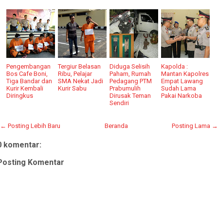
Pengembangan
Tergiur Belasan
Diduga Selisih
Kapolda :
Bos Cafe Boni,
Ribu, Pelajar
Paham, Rumah
Mantan Kapolres
Tiga Bandar dan
SMA Nekat Jadi
Pedagang PTM
Empat Lawang
Kurir Kembali
Kurir Sabu
Prabumulih
Sudah Lama
Diringkus
Dirusak Teman
Pakai Narkoba
Sendiri
← Posting Lebih Baru
Beranda
Posting Lama →
0 komentar:
Posting Komentar