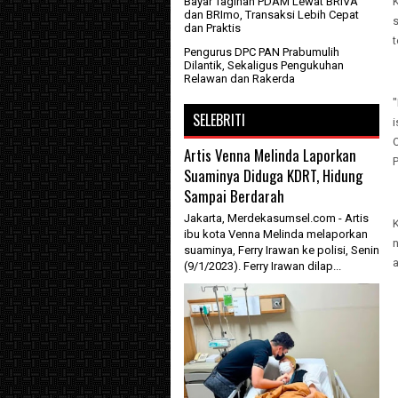
Bayar Tagihan PDAM Lewat BRIVA
K
dan BRImo, Transaksi Lebih Cepat
dan Praktis
t
Pengurus DPC PAN Prabumulih
Dilantik, Sekaligus Pengukuhan
Relawan dan Rakerda
"
SELEBRITI
Artis Venna Melinda Laporkan
P
Suaminya Diduga KDRT, Hidung
Sampai Berdarah
Jakarta, Merdekasumsel.com - Artis
ibu kota Venna Melinda melaporkan
suaminya, Ferry Irawan ke polisi, Senin
(9/1/2023). Ferry Irawan dilap...