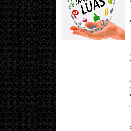
a
d
p
K