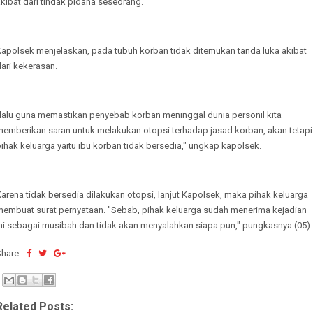
kibat dari tindak pidana seseorang.
Kapolsek menjelaskan, pada tubuh korban tidak ditemukan tanda luka akibat
ari kekerasan.
"lalu guna memastikan penyebab korban meninggal dunia personil kita
memberikan saran untuk melakukan otopsi terhadap jasad korban, akan tetapi
ihak keluarga yaitu ibu korban tidak bersedia," ungkap kapolsek.
arena tidak bersedia dilakukan otopsi, lanjut Kapolsek, maka pihak keluarga
membuat surat pernyataan. "Sebab, pihak keluarga sudah menerima kejadian
ini sebagai musibah dan tidak akan menyalahkan siapa pun," pungkasnya.(05)
Share:
Related Posts: