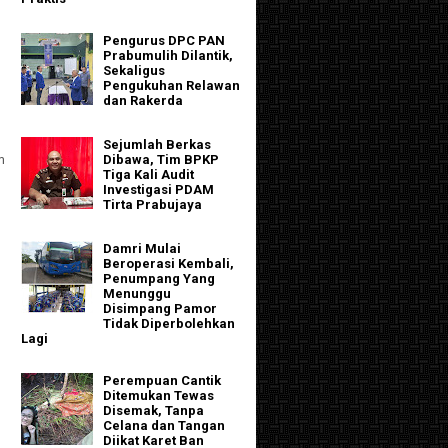
Pengurus DPC PAN
Prabumulih Dilantik,
Sekaligus
Pengukuhan Relawan
dan Rakerda
Sejumlah Berkas
m
Dibawa, Tim BPKP
Tiga Kali Audit
Investigasi PDAM
Tirta Prabujaya
Damri Mulai
Beroperasi Kembali,
Penumpang Yang
Menunggu
Disimpang Pamor
Tidak Diperbolehkan
Lagi
Perempuan Cantik
Ditemukan Tewas
Disemak, Tanpa
Celana dan Tangan
Diikat Karet Ban