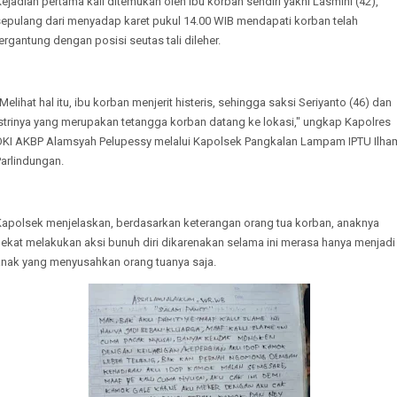
ejadian pertama kali ditemukan oleh ibu korban sendiri yakni Lasmini (42),
sepulang dari menyadap karet pukul 14.00 WIB mendapati korban telah
ergantung dengan posisi seutas tali dileher.
Melihat hal itu, ibu korban menjerit histeris, sehingga saksi Seriyanto (46) dan
istrinya yang merupakan tetangga korban datang ke lokasi," ungkap Kapolres
OKI AKBP Alamsyah Pelupessy melalui Kapolsek Pangkalan Lampam IPTU Ilha
arlindungan.
Kapolsek menjelaskan, berdasarkan keterangan orang tua korban, anaknya
nekat melakukan aksi bunuh diri dikarenakan selama ini merasa hanya menjadi
anak yang menyusahkan orang tuanya saja.