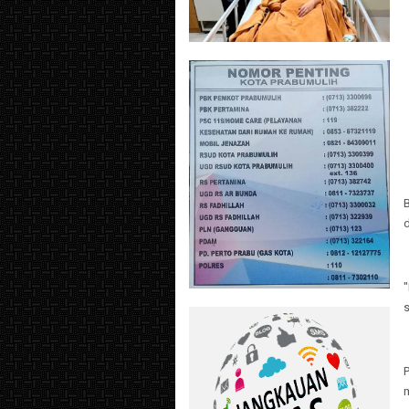
d
"
s