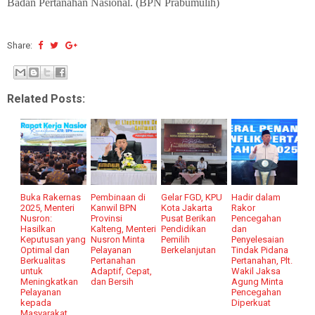
Badan Pertanahan Nasional. (BPN Prabumulih)
Share:
Related Posts:
Buka Rakernas
Pembinaan di
Gelar FGD, KPU
Hadir dalam
2025, Menteri
Kanwil BPN
Kota Jakarta
Rakor
Nusron:
Provinsi
Pusat Berikan
Pencegahan
Hasilkan
Kalteng, Menteri
Pendidikan
dan
Keputusan yang
Nusron Minta
Pemilih
Penyelesaian
Optimal dan
Pelayanan
Berkelanjutan
Tindak Pidana
Berkualitas
Pertanahan
Pertanahan, Plt.
untuk
Adaptif, Cepat,
Wakil Jaksa
Meningkatkan
dan Bersih
Agung Minta
Pelayanan
Pencegahan
kepada
Diperkuat
Masyarakat