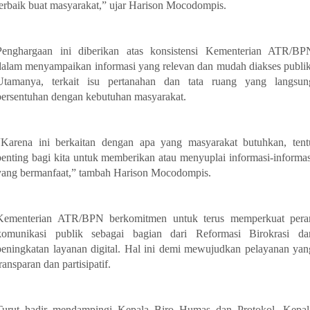
terbaik buat masyarakat,” ujar Harison Mocodompis.
Penghargaan ini diberikan atas konsistensi Kementerian ATR/BP
dalam menyampaikan informasi yang relevan dan mudah diakses publik
Utamanya, terkait isu pertanahan dan tata ruang yang langsun
bersentuhan dengan kebutuhan masyarakat.
“Karena ini berkaitan dengan apa yang masyarakat butuhkan, tent
penting bagi kita untuk memberikan atau menyuplai informasi-informas
yang bermanfaat,” tambah Harison Mocodompis.
Kementerian ATR/BPN berkomitmen untuk terus memperkuat pera
komunikasi publik sebagai bagian dari Reformasi Birokrasi da
peningkatan layanan digital. Hal ini demi mewujudkan pelayanan yan
ransparan dan partisipatif.
Turut hadir mendampingi Kepala Biro Humas dan Protokol, Kepal