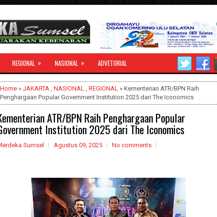
»
»
REGIONAL
NASIONAL
ADVETORIAL
Home
»
JAKARTA
,
NASIONAL
,
REGIONAL
» Kementerian ATR/BPN Raih
Penghargaan Popular Government Institution 2025 dari The Iconomics
Kementerian ATR/BPN Raih Penghargaan Popular
Government Institution 2025 dari The Iconomics
Merdeka Sumsel
Agustus 09, 2025
No comments