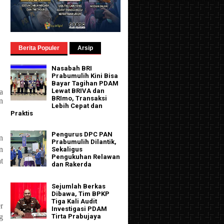
Berita Populer
Arsip
Nasabah BRI
Prabumulih Kini Bisa
Bayar Tagihan PDAM
Lewat BRIVA dan
a
BRImo, Transaksi
n
Lebih Cepat dan
Praktis
Pengurus DPC PAN
n
Prabumulih Dilantik,
n
Sekaligus
Pengukuhan Relawan
t
dan Rakerda
Sejumlah Berkas
Dibawa, Tim BPKP
Tiga Kali Audit
r
Investigasi PDAM
g
Tirta Prabujaya