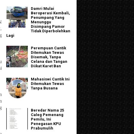
Damri Mulai
Beroperasi Kembali,
Penumpang Yang
N
Menunggu
Disimpang Pamor
.
Tidak Diperbolehkan
g
Lagi
Perempuan Cantik
Ditemukan Tewas
Disemak, Tanpa
u
Celana dan Tangan
Diikat Karet Ban
i
Mahasiswi Cantik Ini
Ditemukan Tewas
Tanpa Busana
n
n
g
Beredar Nama 25
Caleg Pemenang
Pemilu, Ini
Penegasan KPU
Prabumulih
a