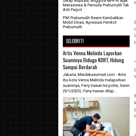
Serap Aspirasi, Anggota MPR RI Ajak
Mahasiswa & Pemuda Prabumulih Tak
Anti Parpol
PWI Prabumulih Resmi Kembalikan
Mobil Dinas, Apresiasi Pemkot
Prabumulih
SELEBRITI
Artis Venna Melinda Laporkan
Suaminya Diduga KDRT, Hidung
Sampai Berdarah
Jakarta, Merdekasumsel.com - Artis
ibu kota Venna Melinda melaporkan
suaminya, Ferry Irawan ke polisi, Senin
(9/1/2023). Ferry Irawan dilap...
t