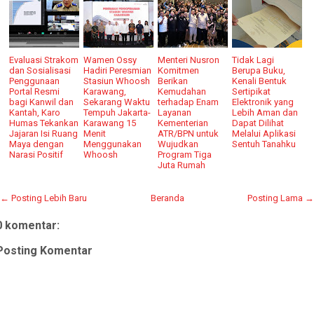
Evaluasi Strakom
Wamen Ossy
Menteri Nusron
Tidak Lagi
dan Sosialisasi
Hadiri Peresmian
Komitmen
Berupa Buku,
Penggunaan
Stasiun Whoosh
Berikan
Kenali Bentuk
Portal Resmi
Karawang,
Kemudahan
Sertipikat
bagi Kanwil dan
Sekarang Waktu
terhadap Enam
Elektronik yang
Kantah, Karo
Tempuh Jakarta-
Layanan
Lebih Aman dan
Humas Tekankan
Karawang 15
Kementerian
Dapat Dilihat
Jajaran Isi Ruang
Menit
ATR/BPN untuk
Melalui Aplikasi
Maya dengan
Menggunakan
Wujudkan
Sentuh Tanahku
Narasi Positif
Whoosh
Program Tiga
Juta Rumah
← Posting Lebih Baru
Beranda
Posting Lama →
0 komentar:
Posting Komentar