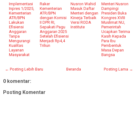
Implementasi
Raker
Nusron Wahid
Menteri Nusron
Inpres 1/2025,
Kementerian
Masuk Daftar
Dampingi
Kementerian
ATR/BPN
Menteri dengan
Presiden Buka
ATR/BPN
dengan Komisi
Kinerja Terbaik
Kongres XVIII
Lakukan
II DPR RI,
Versi RODA
Muslimat NU,
Efisiensi
Sepakati Pagu
Institute
Pemerintah
Anggaran
Anggaran 2025
Ucapkan Terima
Tanpa
Setelah Efisiensi
Kasih Kepada
Mengurangi
Menjadi Rp4,4
Para Ibu
Kualitas
Triliun
Pembentuk
Layanan
Masa Depan
Masyarakat
Bangsa
← Posting Lebih Baru
Beranda
Posting Lama →
0 komentar:
Posting Komentar