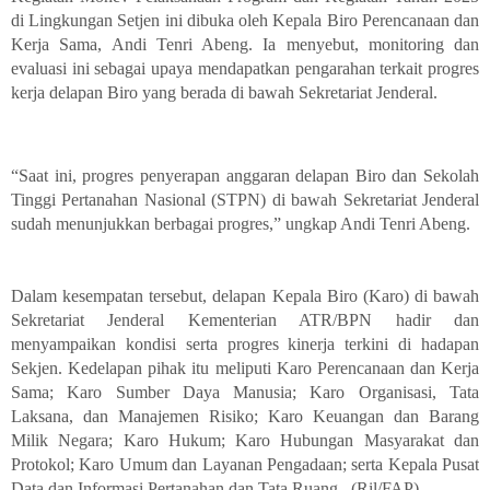
di Lingkungan Setjen ini dibuka oleh Kepala Biro Perencanaan dan
Kerja Sama, Andi Tenri Abeng. Ia menyebut, monitoring dan
evaluasi ini sebagai upaya mendapatkan pengarahan terkait progres
kerja delapan Biro yang berada di bawah
Sekretariat Jenderal.
“Saat ini, progres penyerapan anggaran delapan Biro dan Sekolah
Tinggi Pertanahan Nasional (STPN) di bawah Sekretariat Jenderal
sudah menunjukkan berbagai progres,” ungkap Andi Tenri Abeng.
Dalam kesempatan tersebut, delapan Kepala Biro (Karo) di bawah
Sekretariat Jenderal Kementerian ATR/BPN hadir dan
menyampaikan kondisi serta progres kinerja terkini di hadapan
Sekjen. Kedelapan pihak itu meliputi Karo Perencanaan dan Kerja
Sama; Karo Sumber Daya Manusia; Karo Organisasi, Tata
Laksana, dan Manajemen Risiko; Karo Keuangan dan Barang
Milik Negara; Karo Hukum; Karo Hubungan Masyarakat dan
Protokol; Karo Umum dan Layanan Pengadaan; serta Kepala Pusat
Data dan Informasi Pertanahan dan Tata Ruang. (Ril/FAP)