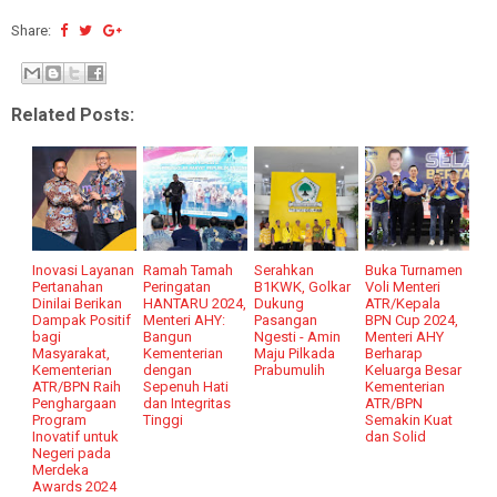
Share:
Related Posts:
Inovasi Layanan
Ramah Tamah
Serahkan
Buka Turnamen
Pertanahan
Peringatan
B1KWK, Golkar
Voli Menteri
Dinilai Berikan
HANTARU 2024,
Dukung
ATR/Kepala
Dampak Positif
Menteri AHY:
Pasangan
BPN Cup 2024,
bagi
Bangun
Ngesti - Amin
Menteri AHY
Masyarakat,
Kementerian
Maju Pilkada
Berharap
Kementerian
dengan
Prabumulih
Keluarga Besar
ATR/BPN Raih
Sepenuh Hati
Kementerian
Penghargaan
dan Integritas
ATR/BPN
Program
Tinggi
Semakin Kuat
Inovatif untuk
dan Solid
Negeri pada
Merdeka
Awards 2024