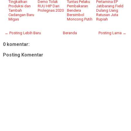
Tingkatkan
Demo Tolak
Tuntas Pelaku
Pertamina EP
Produksi dan
RUU HIP Dari
Pembakaran
Jatibarang Field
Tambah
Prolegnas 2020
Bendera
Dulang Uang
Cadangan Baru
Bersimbol
Ratusan Juta
Migas
Moncong Putih
Rupiah
← Posting Lebih Baru
Beranda
Posting Lama →
0 komentar:
Posting Komentar