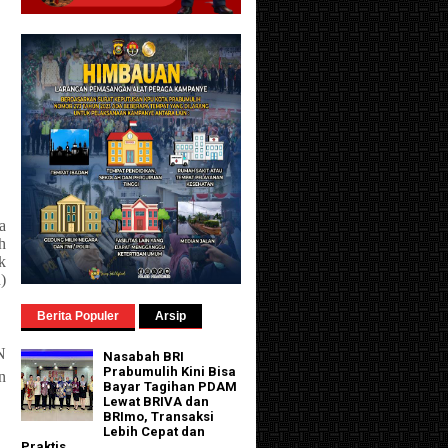
a
h
k
)
Berita Populer
Arsip
N
Nasabah BRI
Prabumulih Kini Bisa
n
Bayar Tagihan PDAM
Lewat BRIVA dan
BRImo, Transaksi
Lebih Cepat dan
Praktis