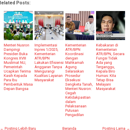
Related Posts:
Menteri Nusron
Implementasi
Kementerian
Kebakaran di
Dampingi
Inpres 1/2025,
ATR/BPN
Kementerian
Presiden Buka
Kementerian
Koordinasi
ATR/BPN, Secara
Kongres XVIII
ATR/BPN
dengan
Fungsi Tidak
Muslimat NU,
Lakukan Efisiensi
Mahkamah
Ada yang
Pemerintah
Anggaran Tanpa
Agung
Terganggu,
Ucapkan Terima
Mengurangi
Selaraskan
Kepala Biro
Kasih Kepada
Kualitas Layanan
Prosedur
Humas: Kita
Para Ibu
Masyarakat
Eksekusi
Tetap Bisa
Pembentuk Masa
Sengketa Tanah,
Melayani
Depan Bangsa
Menteri Nusron:
Masyarakat
Cegah
Ketidakpastian
dalam
Pelaksanaan
Putusan
Pengadilan
← Posting Lebih Baru
Beranda
Posting Lama →