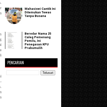
.
r
Mahasiswi Cantik Ini
Ditemukan Tewas
m
Tanpa Busana
Beredar Nama 25
n
Caleg Pemenang
g
Pemilu, Ini
i
Penegasan KPU
Prabumulih
a
i
PENCARIAN
i
-
.
m
m