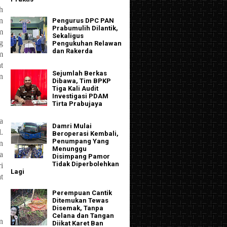
h
n
Pengurus DPC PAN
Prabumulih Dilantik,
m
Sekaligus
g
Pengukuhan Relawan
dan Rakerda
m
t
Sejumlah Berkas
n
Dibawa, Tim BPKP
Tiga Kali Audit
Investigasi PDAM
Tirta Prabujaya
a
Damri Mulai
.
Beroperasi Kembali,
Penumpang Yang
n
Menunggu
a
Disimpang Pamor
Tidak Diperbolehkan
i
Lagi
t
Perempuan Cantik
Ditemukan Tewas
Disemak, Tanpa
Celana dan Tangan
n
Diikat Karet Ban