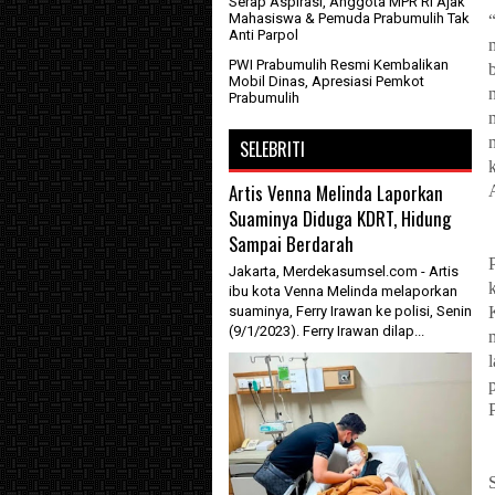
Serap Aspirasi, Anggota MPR RI Ajak
Mahasiswa & Pemuda Prabumulih Tak
Anti Parpol
PWI Prabumulih Resmi Kembalikan
Mobil Dinas, Apresiasi Pemkot
Prabumulih
SELEBRITI
Artis Venna Melinda Laporkan
Suaminya Diduga KDRT, Hidung
Sampai Berdarah
Jakarta, Merdekasumsel.com - Artis
ibu kota Venna Melinda melaporkan
suaminya, Ferry Irawan ke polisi, Senin
(9/1/2023). Ferry Irawan dilap...