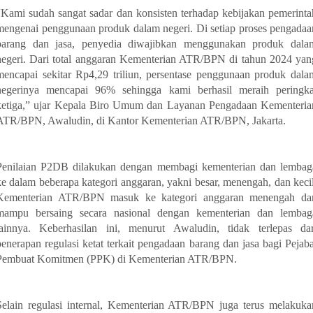
“Kami sudah sangat sadar dan konsisten terhadap kebijakan pemerinta
mengenai penggunaan produk dalam negeri. Di setiap proses pengadaa
barang dan jasa, penyedia diwajibkan menggunakan produk dala
negeri. Dari total anggaran Kementerian ATR/BPN di tahun 2024 yan
mencapai sekitar Rp4,29 triliun, persentase penggunaan produk dala
negerinya mencapai 96% sehingga kami berhasil meraih peringka
ketiga,” ujar Kepala Biro Umum dan Layanan Pengadaan Kementeria
ATR/BPN, Awaludin, di Kantor Kementerian ATR/BPN, Jakarta.
Penilaian P2DB dilakukan dengan membagi kementerian dan lembag
ke dalam beberapa kategori anggaran, yakni besar, menengah, dan kecil
Kementerian ATR/BPN masuk ke kategori anggaran menengah da
mampu bersaing secara nasional dengan kementerian dan lembag
lainnya. Keberhasilan ini, menurut Awaludin, tidak terlepas dar
penerapan regulasi ketat terkait pengadaan barang dan jasa bagi Pejaba
Pembuat Komitmen (PPK) di Kementerian ATR/BPN.
Selain regulasi internal, Kementerian ATR/BPN juga terus melakuka