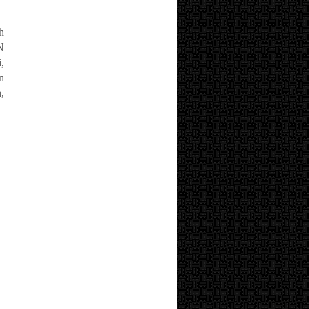
h
N
,
n
,