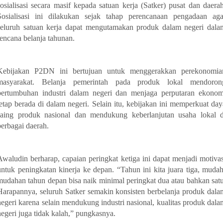
sosialisasi secara masif kepada satuan kerja (Satker) pusat dan daerah
Sosialisasi ini dilakukan sejak tahap perencanaan pengadaan aga
seluruh satuan kerja dapat mengutamakan produk dalam negeri dala
rencana belanja tahunan.
Kebijakan P2DN ini bertujuan untuk menggerakkan perekonomia
masyarakat. Belanja pemerintah pada produk lokal mendoron
pertumbuhan industri dalam negeri dan menjaga perputaran ekonom
tetap berada di dalam negeri. Selain itu, kebijakan ini memperkuat day
saing produk nasional dan mendukung keberlanjutan usaha lokal d
berbagai daerah.
Awaludin berharap, capaian peringkat ketiga ini dapat menjadi motivas
untuk peningkatan kinerja ke depan. “Tahun ini kita juara tiga, mudah
mudahan tahun depan bisa naik minimal peringkat dua atau bahkan satu
Harapannya, seluruh Satker semakin konsisten berbelanja produk dala
negeri karena selain mendukung industri nasional, kualitas produk dala
negeri juga tidak kalah,” pungkasnya.