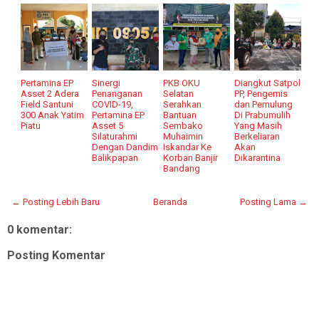
Pertamina EP
Sinergi
PKB OKU
Diangkut Satpol
Asset 2 Adera
Penanganan
Selatan
PP, Pengemis
Field Santuni
COVID-19,
Serahkan
dan Pemulung
300 Anak Yatim
Pertamina EP
Bantuan
Di Prabumulih
Piatu
Asset 5
Sembako
Yang Masih
Silaturahmi
Muhaimin
Berkeliaran
Dengan Dandim
Iskandar Ke
Akan
Balikpapan
Korban Banjir
Dikarantina
Bandang
← Posting Lebih Baru
Beranda
Posting Lama →
0 komentar:
Posting Komentar