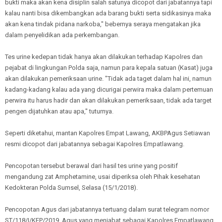
bukti maka akan kena disiplin salah satunya dicopot dari jabatannya tapi
kalau nanti bisa dikembangkan ada barang bukti serta sidikasinya maka
akan kena tindak pidana narkoba," bebernya seraya mengatakan jika
dalam penyelidikan ada perkembangan.
Tes urine kedepan tidak hanya akan dilakukan terhadap Kapolres dan
pejabat di lingkungan Polda saja, namun para kepala satuan (Kasat) juga
akan dilakukan pemeriksaan urine. "Tidak ada taget dalam hal ini, namun
kadang-kadang kalau ada yang dicurigai perwira maka dalam pertemuan
perwira itu harus hadir dan akan dilakukan pemeriksaan, tidak ada target
pengen dijatuhkan atau apa," tuturnya.
Seperti diketahui, mantan Kapolres Empat Lawang, AKBPAgus Setiawan
resmi dicopot dari jabatannya sebagai Kapolres Empatlawang.
Pencopotan tersebut berawal dari hasil tes urine yang positif
mengandung zat Amphetamine, usai diperiksa oleh Pihak kesehatan
Kedokteran Polda Sumsel, Selasa (15/1/2018).
Pencopotan Agus dari jabatannya tertuang dalam surat telegram nomor
ST/118/I/KEP/2019. Agus yang menjabat sebagai Kapolres Empatlawang