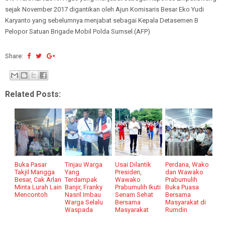
sejak November 2017 digantikan oleh Ajun Komisaris Besar Eko Yudi
Karyanto yang sebelumnya menjabat sebagai Kepala Detasemen B
Pelopor Satuan Brigade Mobil Polda Sumsel.(AFP)
Share:
Related Posts:
Buka Pasar
Tinjau Warga
Usai Dilantik
Perdana, Wako
Takjil Mangga
Yang
Presiden,
dan Wawako
Besar, Cak Arlan
Terdampak
Wawako
Prabumulih
Minta Lurah Lain
Banjir, Franky
Prabumulih Ikuti
Buka Puasa
Mencontoh
Nasril Imbau
Senam Sehat
Bersama
Warga Selalu
Bersama
Masyarakat di
Waspada
Masyarakat
Rumdin