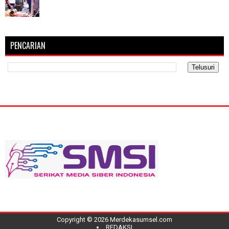
PENCARIAN
Copyright ©
2026
Merdekasumsel.com
REDAKSI