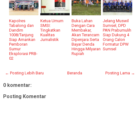
Kapolres
Ketua Umum
Buka Lahan
Jelang Muswil
Tabalong dan
SMSI:
Dengan Cara
Sumsel, DPD
Dandim
Tingkatkan
Membakar,
PAN Prabumulih
1008/Tanjung
Kualitas
Akan Terancam
Siap Dukung 4
Siap Amankan
Jurnalistik
Dipenjara Serta
Orang Calon
Pemboran
Bayar Denda
Formatur DPW
Sumur
Hingga Milyaran
Sumsel
Eksplorasi PRB-
Rupiah
02
← Posting Lebih Baru
Beranda
Posting Lama →
0 komentar:
Posting Komentar