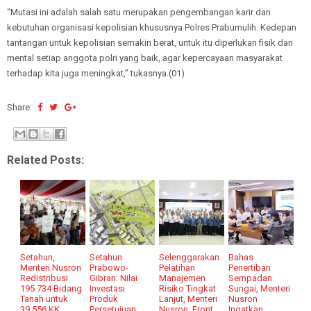
“Mutasi ini adalah salah satu merupakan pengembangan karir dan
kebutuhan organisasi kepolisian khususnya Polres Prabumulih. Kedepan
tantangan untuk kepolisian semakin berat, untuk itu diperlukan fisik dan
mental setiap anggota polri yang baik, agar kepercayaan masyarakat
terhadap kita juga meningkat,” tukasnya.(01)
Share:
Related Posts:
Setahun,
Setahun
Selenggarakan
Bahas
Menteri Nusron
Prabowo-
Pelatihan
Penertiban
Redistribusi
Gibran: Nilai
Manajemen
Sempadan
195.734 Bidang
Investasi
Risiko Tingkat
Sungai, Menteri
Tanah untuk
Produk
Lanjut, Menteri
Nusron
39.556 KK
Persetujuan
Nusron: Front
Ingatkan