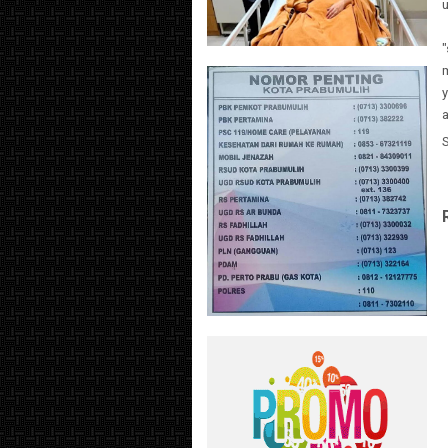
u
y
a