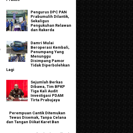
Pengurus DPC PAN
Prabumulih Dilantik,
Sekaligus
Pengukuhan Relawan
dan Rakerda
Damri Mulai
Beroperasi Kembali,
D
Penumpang Yang
Menunggu
Disimpang Pamor
Tidak Diperbolehkan
Lagi
Sejumlah Berkas
Dibawa, Tim BPKP
Tiga Kali Audit
Investigasi PDAM
Tirta Prabujaya
Perempuan Cantik Ditemukan
Tewas Disemak, Tanpa Celana
dan Tangan Diikat Karet Ban