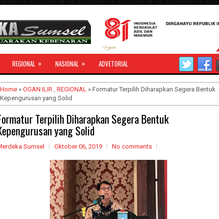
»
»
REGIONAL
NASIONAL
ADVETORIAL
Home
»
OGAN ILIR
,
REGIONAL
» Formatur Terpilih Diharapkan Segera Bentuk
Kepengurusan yang Solid
Formatur Terpilih Diharapkan Segera Bentuk
Kepengurusan yang Solid
Merdeka Sumsel
Oktober 06, 2019
No comments