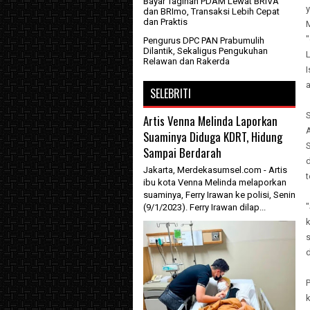
Bayar Tagihan PDAM Lewat BRIVA
dan BRImo, Transaksi Lebih Cepat
dan Praktis
Pengurus DPC PAN Prabumulih
Dilantik, Sekaligus Pengukuhan
Relawan dan Rakerda
I
SELEBRITI
Artis Venna Melinda Laporkan
Suaminya Diduga KDRT, Hidung
Sampai Berdarah
d
Jakarta, Merdekasumsel.com - Artis
t
ibu kota Venna Melinda melaporkan
suaminya, Ferry Irawan ke polisi, Senin
(9/1/2023). Ferry Irawan dilap...
P