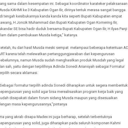
yang sama dalam kesempatan ini. Sebagai koordinator karateker pelaksanaan
Musda KAHMI ke 3 Kabupaten Ogan Ilir, dirinya tentuk merasa sangat bangga.
"di tengah kesibukannya kanda kanda kita seperti Bupati Kabupaten empat
Lawang, H Joncik Muhammad dan Bupati Kabupaten Ogan Komering Ilir,
skandar SE bisa hadir duduk bersama Bupati Kabupaten Ogan Ilir, H Ilyas Panji
alam dalam pembukaan Musda ketiga," katanya.
Setelah, itu dari hasil Musda meski sempat melampaui beberapa ketentuan A
ART karena telah melewatkan pertanggungjawaban dari kepengurusan
Sebelumnya, namun Musda sudah menghasilkan produk Musdah yang legal
an sah, yaitu dengan terpilihnya Adinda Sonedi Ariansyah sebagai Formatur
erpilih secara aklamasi.
"Sebagai formatur terpilih adinda Sonedi diharapkan untuk segera membentuk
kepengurusan yang solid agar bisa merealisasikan program kerja baik yang
sudah disepakati dalam forum sidang Musda maupun yang disesuaikan
dengan masa kepengurusannya,"pintanya
ria yang akrab disapa Madex ini juga berharap, setelah terbentuknya
kepengurusan yang solid, juga diharapkan pada seluruh komponen Kahmi