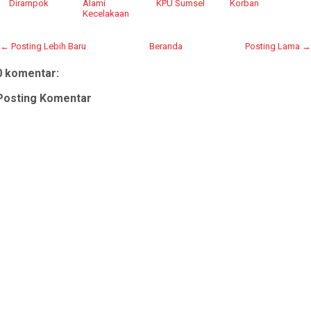
Dirampok
Alami
KPU Sumsel
Korban
Kecelakaan
← Posting Lebih Baru
Beranda
Posting Lama →
0 komentar:
Posting Komentar