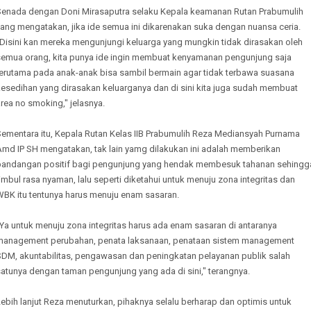
Senada dengan Doni Mirasaputra selaku Kepala keamanan Rutan Prabumulih
yang mengatakan, jika ide semua ini dikarenakan suka dengan nuansa ceria.
"Disini kan mereka mengunjungi keluarga yang mungkin tidak dirasakan oleh
semua orang, kita punya ide ingin membuat kenyamanan pengunjung saja
terutama pada anak-anak bisa sambil bermain agar tidak terbawa suasana
kesedihan yang dirasakan keluarganya dan di sini kita juga sudah membuat
rea no smoking," jelasnya.
Sementara itu, Kepala Rutan Kelas IIB Prabumulih Reza Mediansyah Purnama
Amd IP SH mengatakan, tak lain yamg dilakukan ini adalah memberikan
pandangan positif bagi pengunjung yang hendak membesuk tahanan sehingg
imbul rasa nyaman, lalu seperti diketahui untuk menuju zona integritas dan
WBK itu tentunya harus menuju enam sasaran.
Ya untuk menuju zona integritas harus ada enam sasaran di antaranya
management perubahan, penata laksanaan, penataan sistem management
SDM, akuntabilitas, pengawasan dan peningkatan pelayanan publik salah
atunya dengan taman pengunjung yang ada di sini," terangnya.
ebih lanjut Reza menuturkan, pihaknya selalu berharap dan optimis untuk