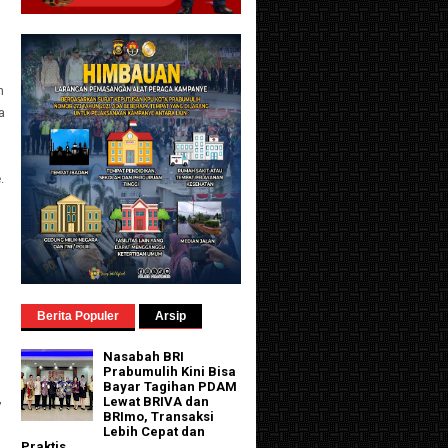
m
a
.
Berita Populer
Arsip
Nasabah BRI
Prabumulih Kini Bisa
Bayar Tagihan PDAM
,
Lewat BRIVA dan
BRImo, Transaksi
Lebih Cepat dan
Praktis