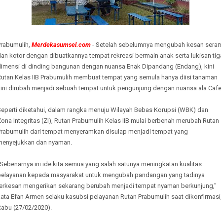
Prabumulih,
Merdekasumsel.com
- Setelah sebelumnya mengubah kesan sera
an kotor dengan dibuatkannya tempat rekreasi bermain anak serta lukisan tig
dimensi di dinding bangunan dengan nuansa Enak Dipandang (Endang), kini
Rutan Kelas IIB Prabumulih membuat tempat yang semula hanya diisi tanaman
kini dirubah menjadi sebuah tempat untuk pengunjung dengan nuansa ala Cafe
Seperti diketahui, dalam rangka menuju Wilayah Bebas Korupsi (WBK) dan
ona Integritas (ZI), Rutan Prabumulih Kelas IIB mulai berbenah merubah Rutan
Prabumulih dari tempat menyeramkan disulap menjadi tempat yang
menyejukkan dan nyaman.
Sebenarnya ini ide kita semua yang salah satunya meningkatan kualitas
pelayanan kepada masyarakat untuk mengubah pandangan yang tadinya
terkesan mengerikan sekarang berubah menjadi tempat nyaman berkunjung,"
ata Efan Armen selaku kasubsi pelayanan Rutan Prabumulih saat dikonfirmasi
Rabu (27/02/2020).