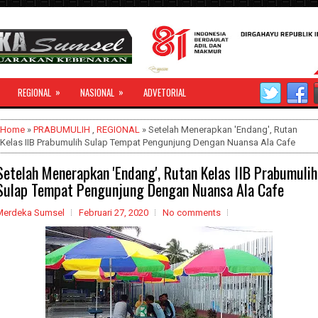
»
»
REGIONAL
NASIONAL
ADVETORIAL
Home
»
PRABUMULIH
,
REGIONAL
» Setelah Menerapkan 'Endang', Rutan
Kelas IIB Prabumulih Sulap Tempat Pengunjung Dengan Nuansa Ala Cafe
Setelah Menerapkan 'Endang', Rutan Kelas IIB Prabumulih
Sulap Tempat Pengunjung Dengan Nuansa Ala Cafe
Merdeka Sumsel
Februari 27, 2020
No comments