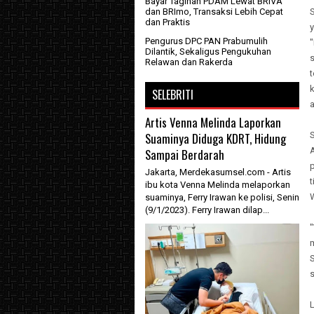
Bayar Tagihan PDAM Lewat BRIVA
dan BRImo, Transaksi Lebih Cepat
dan Praktis
Pengurus DPC PAN Prabumulih
Dilantik, Sekaligus Pengukuhan
Relawan dan Rakerda
SELEBRITI
a
Artis Venna Melinda Laporkan
Suaminya Diduga KDRT, Hidung
Sampai Berdarah
Jakarta, Merdekasumsel.com - Artis
t
ibu kota Venna Melinda melaporkan
suaminya, Ferry Irawan ke polisi, Senin
(9/1/2023). Ferry Irawan dilap...
"
s
L