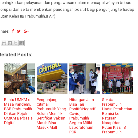
meningkatkan pelayanan dan pengawasan dalam mencapai wilayah bebas
korupsi dan serta memberikan pandangan positif bagi pengunjung terhadap
utan Kelas IIB Prabumulih.(FAP)
Share:
Related Posts:
Bantu UMKM di
Pengunjung
Hitungan Jam
Sekda
Masa Pandemi,
Citimall
Bisa Tau
Prabumulih
BSB Prabumulih
Prabumulih Yang
Positif/Negatif
Hadiri Pemberian
Dirikan Pojok
Belum Memiliki
Covid,
Remisi ke
UMKM Berbasis
Sertifikat Vaksin
Prabumulih
Ratusan
Digital
Masih Bisa
Segera Miliki
Narapidana
Masuk Mall
Laboratorium
Rutan Klas IIB
PCR
Prabumulih