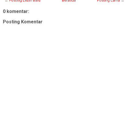
← Posting Lebih Baru
Beranda
Posting Lama →
0 komentar:
Posting Komentar