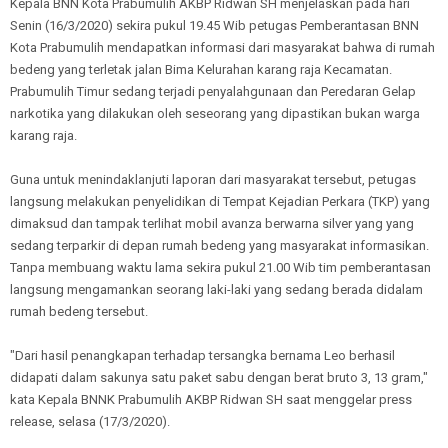
Kepala BNN Kota Prabumulih AKBP Ridwan SH menjelaskan pada hari
Senin (16/3/2020) sekira pukul 19.45 Wib petugas Pemberantasan BNN
Kota Prabumulih mendapatkan informasi dari masyarakat bahwa di rumah
bedeng yang terletak jalan Bima Kelurahan karang raja Kecamatan.
Prabumulih Timur sedang terjadi penyalahgunaan dan Peredaran Gelap
narkotika yang dilakukan oleh seseorang yang dipastikan bukan warga
karang raja.
Guna untuk menindaklanjuti laporan dari masyarakat tersebut, petugas
langsung melakukan penyelidikan di Tempat Kejadian Perkara (TKP) yang
dimaksud dan tampak terlihat mobil avanza berwarna silver yang yang
sedang terparkir di depan rumah bedeng yang masyarakat informasikan.
Tanpa membuang waktu lama sekira pukul 21.00 Wib tim pemberantasan
langsung mengamankan seorang laki-laki yang sedang berada didalam
rumah bedeng tersebut.
"Dari hasil penangkapan terhadap tersangka bernama Leo berhasil
didapati dalam sakunya satu paket sabu dengan berat bruto 3, 13 gram,"
kata Kepala BNNK Prabumulih AKBP Ridwan SH saat menggelar press
release, selasa (17/3/2020).