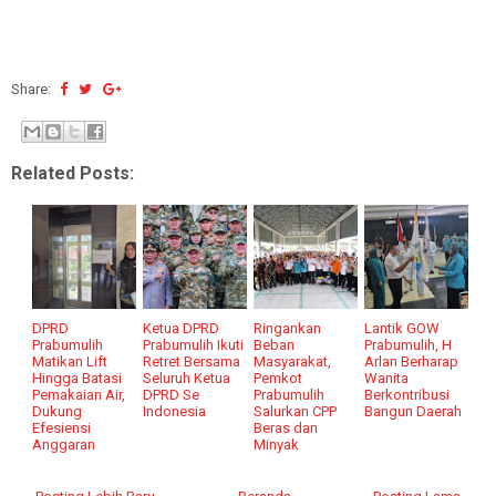
Share:
Related Posts:
DPRD
Ketua DPRD
Ringankan
Lantik GOW
Prabumulih
Prabumulih Ikuti
Beban
Prabumulih, H
Matikan Lift
Retret Bersama
Masyarakat,
Arlan Berharap
Hingga Batasi
Seluruh Ketua
Pemkot
Wanita
Pemakaian Air,
DPRD Se
Prabumulih
Berkontribusi
Dukung
Indonesia
Salurkan CPP
Bangun Daerah
Efesiensi
Beras dan
Anggaran
Minyak