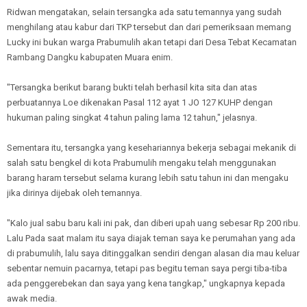
Ridwan mengatakan, selain tersangka ada satu temannya yang sudah
menghilang atau kabur dari TKP tersebut dan dari pemeriksaan memang
Lucky ini bukan warga Prabumulih akan tetapi dari Desa Tebat Kecamatan
Rambang Dangku kabupaten Muara enim.
"Tersangka berikut barang bukti telah berhasil kita sita dan atas
perbuatannya Loe dikenakan Pasal 112 ayat 1 JO 127 KUHP dengan
hukuman paling singkat 4 tahun paling lama 12 tahun," jelasnya.
Sementara itu, tersangka yang kesehariannya bekerja sebagai mekanik di
salah satu bengkel di kota Prabumulih mengaku telah menggunakan
barang haram tersebut selama kurang lebih satu tahun ini dan mengaku
jika dirinya dijebak oleh temannya.
"Kalo jual sabu baru kali ini pak, dan diberi upah uang sebesar Rp 200 ribu.
Lalu Pada saat malam itu saya diajak teman saya ke perumahan yang ada
di prabumulih, lalu saya ditinggalkan sendiri dengan alasan dia mau keluar
sebentar nemuin pacarnya, tetapi pas begitu teman saya pergi tiba-tiba
ada penggerebekan dan saya yang kena tangkap," ungkapnya kepada
awak media.