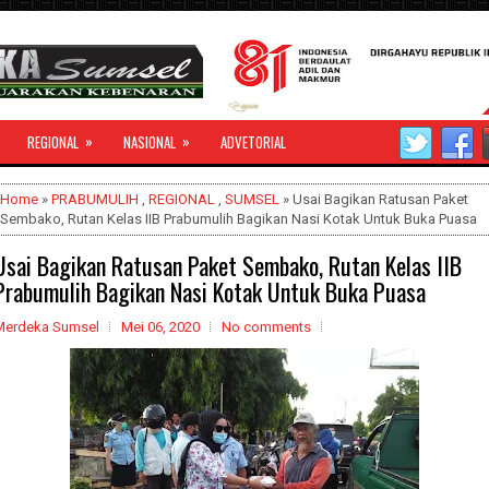
»
»
REGIONAL
NASIONAL
ADVETORIAL
Home
»
PRABUMULIH
,
REGIONAL
,
SUMSEL
» Usai Bagikan Ratusan Paket
Sembako, Rutan Kelas IIB Prabumulih Bagikan Nasi Kotak Untuk Buka Puasa
Usai Bagikan Ratusan Paket Sembako, Rutan Kelas IIB
Prabumulih Bagikan Nasi Kotak Untuk Buka Puasa
Merdeka Sumsel
Mei 06, 2020
No comments