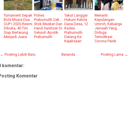
Turnament Sepak
Polres
Takut Langgar
Menanti
Bola Muara Dua
Prabumulih Cek
Hukum Kelola
Kepulangan
CUP I 2020 Resmi
Stok Masker Dan
Dana Desa, 12
Umroh, Keluarga
Dibuka, 40 Tim
Hand Sanitizer Di
Kades
Jamaah Yang
Siap Bertarung
Seluruh Apotik
Prabumulih
Diduga
Menjadi Juara
Prabumulih
Datang Ke
Terindikasi
Kejaksaan
Corona Panik
← Posting Lebih Baru
Beranda
Posting Lama →
0 komentar:
Posting Komentar