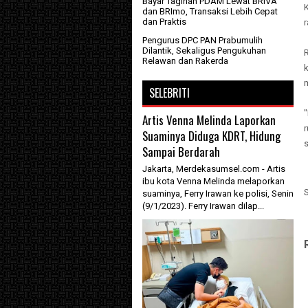
Bayar Tagihan PDAM Lewat BRIVA
dan BRImo, Transaksi Lebih Cepat
dan Praktis
r
Pengurus DPC PAN Prabumulih
Dilantik, Sekaligus Pengukuhan
Relawan dan Rakerda
SELEBRITI
"
Artis Venna Melinda Laporkan
r
Suaminya Diduga KDRT, Hidung
Sampai Berdarah
Jakarta, Merdekasumsel.com - Artis
ibu kota Venna Melinda melaporkan
suaminya, Ferry Irawan ke polisi, Senin
(9/1/2023). Ferry Irawan dilap...