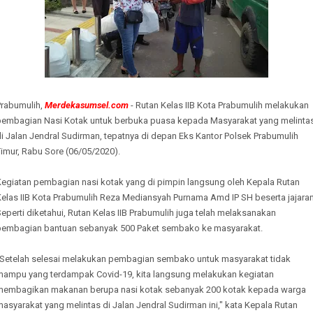
Prabumulih,
Merdekasumsel.com
- Rutan Kelas IIB Kota Prabumulih melakukan
pembagian Nasi Kotak untuk berbuka puasa kepada Masyarakat yang melinta
i Jalan Jendral Sudirman, tepatnya di depan Eks Kantor Polsek Prabumulih
imur, Rabu Sore (06/05/2020).
Kegiatan pembagian nasi kotak yang di pimpin langsung oleh Kepala Rutan
Kelas IIB Kota Prabumulih Reza Mediansyah Purnama Amd IP SH beserta jajaran
eperti diketahui, Rutan Kelas IIB Prabumulih juga telah melaksanakan
pembagian bantuan sebanyak 500 Paket sembako ke masyarakat.
"Setelah selesai melakukan pembagian sembako untuk masyarakat tidak
mampu yang terdampak Covid-19, kita langsung melakukan kegiatan
membagikan makanan berupa nasi kotak sebanyak 200 kotak kepada warga
asyarakat yang melintas di Jalan Jendral Sudirman ini," kata Kepala Rutan