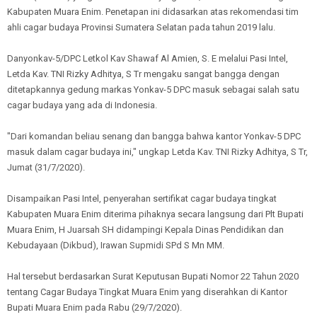
Kabupaten Muara Enim. Penetapan ini didasarkan atas rekomendasi tim
ahli cagar budaya Provinsi Sumatera Selatan pada tahun 2019 lalu.
Danyonkav-5/DPC Letkol Kav Shawaf Al Amien, S. E melalui Pasi Intel,
Letda Kav. TNI Rizky Adhitya, S Tr mengaku sangat bangga dengan
ditetapkannya gedung markas Yonkav-5 DPC masuk sebagai salah satu
cagar budaya yang ada di Indonesia.
"Dari komandan beliau senang dan bangga bahwa kantor Yonkav-5 DPC
masuk dalam cagar budaya ini," ungkap Letda Kav. TNI Rizky Adhitya, S Tr,
Jumat (31/7/2020).
Disampaikan Pasi Intel, penyerahan sertifikat cagar budaya tingkat
Kabupaten Muara Enim diterima pihaknya secara langsung dari Plt Bupati
Muara Enim, H Juarsah SH didampingi Kepala Dinas Pendidikan dan
Kebudayaan (Dikbud), Irawan Supmidi SPd S Mn MM.
Hal tersebut berdasarkan Surat Keputusan Bupati Nomor 22 Tahun 2020
tentang Cagar Budaya Tingkat Muara Enim yang diserahkan di Kantor
Bupati Muara Enim pada Rabu (29/7/2020).