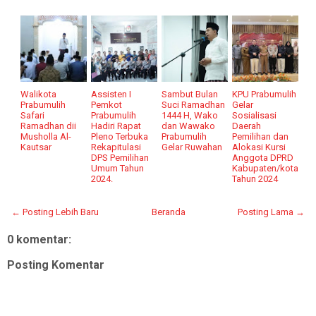
Walikota
Assisten I
Sambut Bulan
KPU Prabumulih
Prabumulih
Pemkot
Suci Ramadhan
Gelar
Safari
Prabumulih
1444 H, Wako
Sosialisasi
Ramadhan dii
Hadiri Rapat
dan Wawako
Daerah
Musholla Al-
Pleno Terbuka
Prabumulih
Pemilihan dan
Kautsar
Rekapitulasi
Gelar Ruwahan
Alokasi Kursi
DPS Pemilihan
Anggota DPRD
Umum Tahun
Kabupaten/kota
2024.
Tahun 2024
← Posting Lebih Baru
Beranda
Posting Lama →
0 komentar:
Posting Komentar