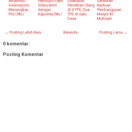
Amalindo -
Pendopo Field
Dilakukan
Serahkan
Soemarjono
Silaturahmi
Pemilihan Ulang
Bantuan
Menangkan
dengan
di 4 TPS, Dua
Pembangunan
PSU PALI
Kapolres PALI
TPS di Satu
Masjid Al-
Desa
Muttaqin
← Posting Lebih Baru
Beranda
Posting Lama →
0 komentar:
Posting Komentar