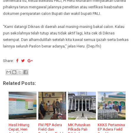
Sementara itu, ketua Bawaslu PALI, H Heru Muharam menyatakan bahwa
pihaknya terus mengawal jalannya penelitian atau verifikasi keabsahan
dokumen persyaratan calon Bupati dan wakil bupati PALI.
“Kami datangi Diknas di daerah asal masing-masing bakal calon. Kalau
pun sekolahnya telah tutup atau tidak aktif lagi, kita cek di Diknas
setempat. Dan alhamdulillah setelah kita kawal semua ijazah serta berkas
lainnya seluruh Paslon benar adanya,” jelas Heru. (Dep/fn)
Share:
Related Posts:
Hasil Hitung
FM PEP Adera
MK Putuskan
KKKS Pertamina
Cepat, Heri
Field dan
Pilkada Pali
EP Adera Field