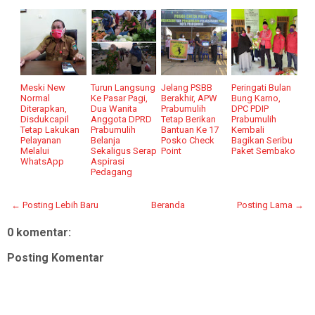
Meski New
Turun Langsung
Jelang PSBB
Peringati Bulan
Normal
Ke Pasar Pagi,
Berakhir, APW
Bung Karno,
Diterapkan,
Dua Wanita
Prabumulih
DPC PDIP
Disdukcapil
Anggota DPRD
Tetap Berikan
Prabumulih
Tetap Lakukan
Prabumulih
Bantuan Ke 17
Kembali
Pelayanan
Belanja
Posko Check
Bagikan Seribu
Melalui
Sekaligus Serap
Point
Paket Sembako
WhatsApp
Aspirasi
Pedagang
← Posting Lebih Baru
Beranda
Posting Lama →
0 komentar:
Posting Komentar