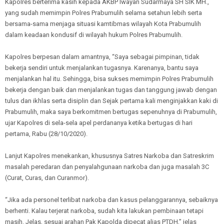
Kapolres berterima kasih kepada AKBP Iwayan Sudarmaya SH SIK MH.,
yang sudah memimpin Polres Prabumulih selama setahun lebih serta
bersama-sama menjaga situasi kamtibmas wilayah Kota Prabumulih
dalam keadaan kondusif di wilayah hukum Polres Prabumulih.
Kapolres berpesan dalam amantnya, “Saya sebagai pimpinan, tidak
bekerja sendiri untuk menjalankan tugasnya. Karenanya, bantu saya
menjalankan hal itu. Sehingga, bisa sukses memimpin Polres Prabumulih
bekerja dengan baik dan menjalankan tugas dan tanggung jawab dengan
tulus dan ikhlas serta disiplin dan Sejak pertama kali menginjakkan kaki di
Prabumulih, maka saya berkomitmen bertugas sepenuhnya di Prabumulih,
ujar Kapolres di sela-sela apel perdananya ketika bertugas di hari
pertama, Rabu (28/10/2020).
Lanjut Kapolres menekankan, khususnya Satres Narkoba dan Satreskrim
masalah peredaran dan penyalahgunaan narkoba dan juga masalah 3C
(Curat, Curas, dan Curanmor).
“Jika ada personel terlibat narkoba dan kasus pelanggarannya, sebaiknya
berhenti. Kalau terjerat narkoba, sudah kita lakukan pembinaan tetapi
masih. Jelas, sesuai arahan Pak Kapolda dipecat alias PTDH,” jelas