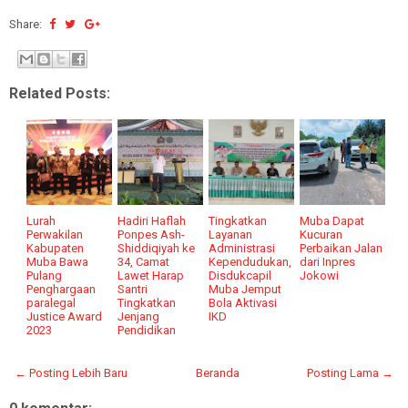
Share:
Related Posts:
Lurah
Hadiri Haflah
Tingkatkan
Muba Dapat
Perwakilan
Ponpes Ash-
Layanan
Kucuran
Kabupaten
Shiddiqiyah ke
Administrasi
Perbaikan Jalan
Muba Bawa
34, Camat
Kependudukan,
dari Inpres
Pulang
Lawet Harap
Disdukcapil
Jokowi
Penghargaan
Santri
Muba Jemput
paralegal
Tingkatkan
Bola Aktivasi
Justice Award
Jenjang
IKD
2023
Pendidikan
← Posting Lebih Baru
Beranda
Posting Lama →