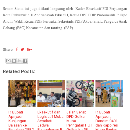
Senam Sicita ini juga diikuti langsu
ng oleh Kader Eksekutif PDI Perjuangan
Kota Prabumulih H Andriansyah Fikri SH, Ketua DPC PDIP Prabumulih Ir Dipe
Anom, Wakil Ketua PDIP Purwaka, Sekretaris PDIP Akbar Sirait, Pengurus Anak
Cabang (PAC) Kecamatan dan ranting. (FAP)
Share:
Related Posts:
Pj Bupati
Eksekutif dan
Jalan Sehat
Pj Bupati
Apriyadi
Legislatif Muba
DPD Golkar
Apriyadi ,
Kunjungan
Sepakati
Muba
Dandim 0401
Balasan ke
Jadwal
Peringatan HUT
dan Kapolres
Pimpinan DPRD
Pembahasan R-
Golkar ke-58
Muba Pantau