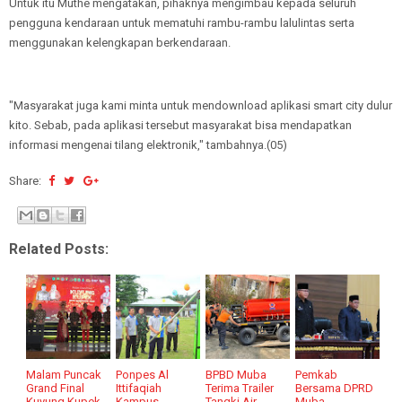
Untuk itu Muthe mengatakan, pihaknya mengimbau kepada seluruh
pengguna kendaraan untuk mematuhi rambu-rambu lalulintas serta
menggunakan kelengkapan berkendaraan.
"Masyarakat juga kami minta untuk mendownload aplikasi smart city dulur
kito. Sebab, pada aplikasi tersebut masyarakat bisa mendapatkan
informasi mengenai tilang elektronik," tambahnya.(05)
Share:
Related Posts:
Malam Puncak
Ponpes Al
BPBD Muba
Pemkab
Grand Final
Ittifaqiah
Terima Trailer
Bersama DPRD
Kuyung Kupek
Kampus
Tangki Air
Muba