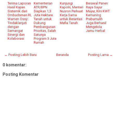
Terima Laporan
Kementerian
Kunjungi
Berawal Panen
Hasil Kajian
ATR/BPN
Kapolri, Menteri
Raya Sayur
Sistemik dari
Siapkan 1,3
Nusron Perkuat
Mayur, Kini KWT
Ombudsman RI,
Juta Hektare
Kerja Sama
Kemuning
Wamen Ossy:
Tanah untuk
untuk Berantas
Prabumulih
Tindaklanjuti
Dukung
Mafia Tanah
Juga Berhasil
dengan
Pembangunan
Mengelola
Semangat
Prioritas, Salah
Jamu Herbal
Sinergi dan
Satunya
Kolaborasi
Program 3 Juta
Rumah
← Posting Lebih Baru
Beranda
Posting Lama →
0 komentar:
Posting Komentar