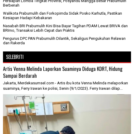
Persiapan Lomba Tingkat Provinsi, Posyandu Mangga Besar Prabumulih
Berbenah
Walikota Prabumulih dan Forkopimda Sidak Posko Karhutla, Pastikan
Kesiapan Hadapi Kebakaran
Nasabah BRI Prabumulih Kini Bisa Bayar Tagihan PDAM Lewat BRIVA dan
BRImo, Transaksi Lebih Cepat dan Praktis
Pengurus DPC PAN Prabumulih Dilantik, Sekaligus Pengukuhan Relawan
dan Rakerda
SELEBRITI
Artis Venna Melinda Laporkan Suaminya Diduga KDRT, Hidung
Sampai Berdarah
Jakarta, Merdekasumsel.com - Artis ibu kota Venna Melinda melaporkan
suaminya, Ferry Irawan ke polisi, Senin (9/1/2023). Ferry Irawan dilap...