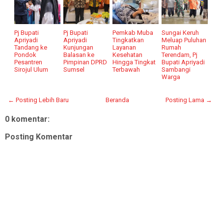
Pj Bupati
Pj Bupati
Pemkab Muba
Sungai Keruh
Apriyadi
Apriyadi
Tingkatkan
Meluap Puluhan
Tandang ke
Kunjungan
Layanan
Rumah
Pondok
Balasan ke
Kesehatan
Terendam, Pj
Pesantren
Pimpinan DPRD
Hingga Tingkat
Bupati Apriyadi
Sirojul Ulum
Sumsel
Terbawah
Sambangi
Warga
← Posting Lebih Baru
Beranda
Posting Lama →
0 komentar:
Posting Komentar