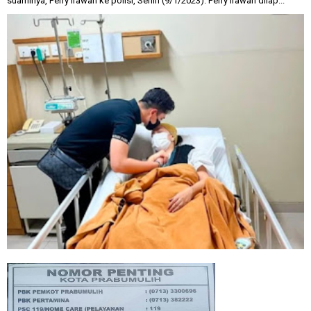
suaminya, Ferry Irawan ke polisi, Senin (9/1/2023). Ferry Irawan dilap...