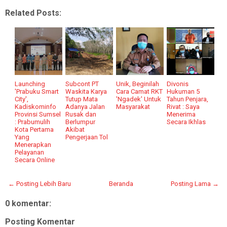
Related Posts:
Launching
Subcont PT
Unik, Beginilah
Divonis
'Prabuku Smart
Waskita Karya
Cara Camat RKT
Hukuman 5
City',
Tutup Mata
'Ngadek' Untuk
Tahun Penjara,
Kadiskominfo
Adanya Jalan
Masyarakat
Rivat : Saya
Provinsi Sumsel
Rusak dan
Menerima
: Prabumulih
Berlumpur
Secara Ikhlas
Kota Pertama
Akibat
Yang
Pengerjaan Tol
Menerapkan
Pelayanan
Secara Online
← Posting Lebih Baru
Beranda
Posting Lama →
0 komentar:
Posting Komentar