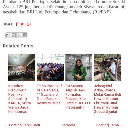
Pembantu BRI Pendopo. Selain itu, dua unit sepeda motor Suzuki
Avenis 125 juga berhasil dimenangkan oleh Siswanto dan Bustomi,
nasabah dari BRI Unit Pendopo dan Gelumbang. (Ril/FAP)
Share:
Related Posts:
Kapolres
Tetap Produktif
Evi Susanti
Jelang Idul
Prabumulih
di Usia Senja,
Terpilih Jadi
Adha, Warga
Resmikan
115 Lansia di
Formatur,
Mulai Ramai Beli
Satkamling
Desa Pangkul
Peluang Kuat
Hewan Kurban,
KARLA, Minta
Resmi Wisuda
Pimpin DPC PPP
Eki Prabu Jual
Warga Jaga
Prabumulih
Hewan Kurban
Kamtibmas
Sesuai Syariat
← Posting Lebih Baru
Beranda
Posting Lama →