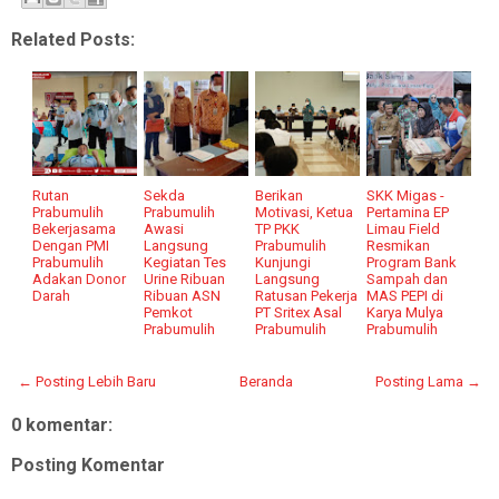
Related Posts:
Rutan
Sekda
Berikan
SKK Migas -
Prabumulih
Prabumulih
Motivasi, Ketua
Pertamina EP
Bekerjasama
Awasi
TP PKK
Limau Field
Dengan PMI
Langsung
Prabumulih
Resmikan
Prabumulih
Kegiatan Tes
Kunjungi
Program Bank
Adakan Donor
Urine Ribuan
Langsung
Sampah dan
Darah
Ribuan ASN
Ratusan Pekerja
MAS PEPI di
Pemkot
PT Sritex Asal
Karya Mulya
Prabumulih
Prabumulih
Prabumulih
← Posting Lebih Baru
Beranda
Posting Lama →
0 komentar:
Posting Komentar