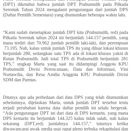
(DPT) diketahui bahwa jumlah DPT Prabumulih pada Pilkada
Serentak Tahun 2024 mengalami pengurangan dari jumlah DPS
(Daftar Pemilih Sementara) yang diumumkan beberapa waktu lalu.
“Kami sudah menetapkan jumlah DPT kita (Prabumulih, red) pada
Pilkada Serentak tahun 2024 ini berjumlah 144.157 pemilih, yang
mana terdiri dari 70.962 jumlah pemilih laki-laki, dan perempuan
73.195. Nah, kalau untuk jumlah TPS itu yang diluar lokasi khusus
berjumlah 280, sedangkan satu TPS ada di lokasi khusus yakni di
Rutan Prabumulih. Jadi total TPS di Prabumulih berjumlah 281
TPS,” ungkap Marta yang saat itu didampingi Anggota KPU
Prabumulih Divisi Perencanaan, Data dan Informasi, Vini
Nurtawilia, dan Resa Amilia Anggota KPU Prabumulih Divisi
SDM dan Parmas.
Ditanya apa ada perbedaan dari data DPS yang telah diumumkan
sebelumnya, dijelaskan Marta, untuk jumlah DPT tersebut tentu
terjadi perubahan karena data daftar pemilih ini selalu bergerak.
“Ada pengurangan DPT ini dari data di DPS kemarin, yang mana
DPS kemarin itu berjumlah 144.325 kalau tidak salah, nah kalau
sekarang (DPT,red) jumlahnya 144.157,” tuturnya ketika
diwawancarai awak media usai rapat pleno terbuka rekapitulasi dan