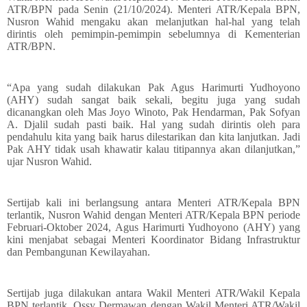
ATR/BPN pada Senin (21/10/2024). Menteri ATR/Kepala BPN,
Nusron Wahid mengaku akan melanjutkan hal-hal yang telah
dirintis oleh pemimpin-pemimpin sebelumnya di Kementerian
ATR/BPN.
“Apa yang sudah dilakukan Pak Agus Harimurti Yudhoyono
(AHY) sudah sangat baik sekali, begitu juga yang sudah
dicanangkan oleh Mas Joyo Winoto, Pak Hendarman, Pak Sofyan
A. Djalil sudah pasti baik. Hal yang sudah dirintis oleh para
pendahulu kita yang baik harus dilestarikan dan kita lanjutkan. Jadi
Pak AHY tidak usah khawatir kalau titipannya akan dilanjutkan,”
ujar Nusron Wahid.
Sertijab kali ini berlangsung antara Menteri ATR/Kepala BPN
terlantik, Nusron Wahid dengan Menteri ATR/Kepala BPN periode
Februari-Oktober 2024, Agus Harimurti Yudhoyono (AHY) yang
kini menjabat sebagai Menteri Koordinator Bidang Infrastruktur
dan Pembangunan Kewilayahan.
Sertijab juga dilakukan antara Wakil Menteri ATR/Wakil Kepala
BPN terlantik, Ossy Dermawan dengan Wakil Menteri ATR/Wakil