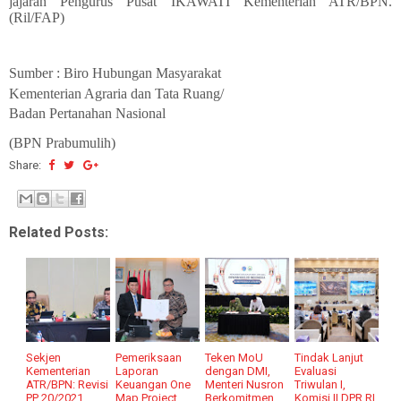
jajaran Pengurus Pusat IKAWATI Kementerian ATR/BPN.
(Ril/FAP)
Sumber : Biro Hubungan Masyarakat
Kementerian Agraria dan Tata Ruang/
Badan Pertanahan Nasional
(BPN Prabumulih)
Share:
Related Posts:
Sekjen
Pemeriksaan
Teken MoU
Tindak Lanjut
Kementerian
Laporan
dengan DMI,
Evaluasi
ATR/BPN: Revisi
Keuangan One
Menteri Nusron
Triwulan I,
PP 20/2021
Map Project
Berkomitmen
Komisi II DPR RI