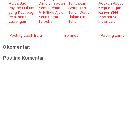
Harus Jadi
Dimulai, Sekjen
Tuntaskan
Adakan Rapat
Payung Hukum
Kementerian
Sertipikasi
Kerja dengan
yang Kuat bagi
ATR/BPN Ajak
Tanah Wakaf
Kanwil BPN
Pelaksana di
Kerja Sama
dalam Lima
Provinsi Se-
Lapangan
Terbuka
Tahun
Indonesia
← Posting Lebih Baru
Beranda
Posting Lama →
0 komentar:
Posting Komentar